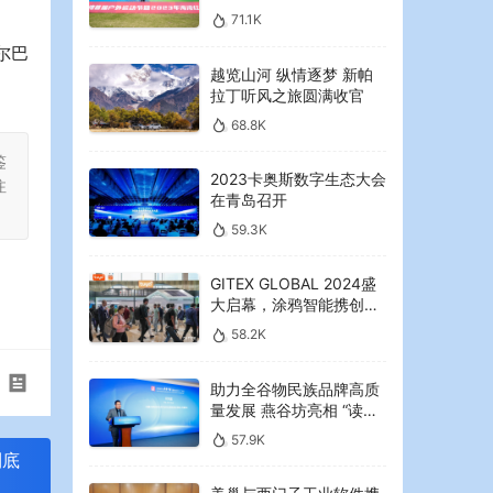
2023年海湾红叶节启幕
71.1K
尔巴
越览山河 纵情逐梦 新帕
拉丁听风之旅圆满收官
68.8K
鉴
2023卡奥斯数字生态大会
注
在青岛召开
59.3K
GITEX GLOBAL 2024盛
大启幕，涂鸦智能携创新
AI解决方案引领中东可持
58.2K
续未来
助力全谷物民族品牌高质
量发展 燕谷坊亮相 “读懂
中国”国际会议
57.9K
到底