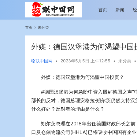
首页
新闻
首页
未分类
外媒：德国汉堡港为何渴望中国
物联中国网
•
2023年5月5日 上午12:55
•
未分类
•
外媒：德国汉堡港为何渴望中国投资？
越览山河 纵情逐梦 新帕拉丁听风之旅即日
今年旅游市
启程
行展现蓬勃
#德国汉堡港为何急盼中资入股#“德国之声”
部长的反对，德国总理安格拉·朔尔茨仍然支持
什么好处？反对者的理由是什么？
朔尔茨总理在2018年出任德国财政部长之
口及仓储物流公司(HHLA)已将吸收中国国有企