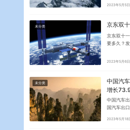
示，“吃土
2023年5月5日
是在路边或
工合成的土
京东双十
未分类
京东双十一
要多久？发
一活动，力
度。那么京
2023年5月6日
时间，会慢
货，考虑到
中国汽车
未分类
增长73.
中国汽车出
国汽车出口
协会公布的
2023年5月18
年8月以来
前8个月，