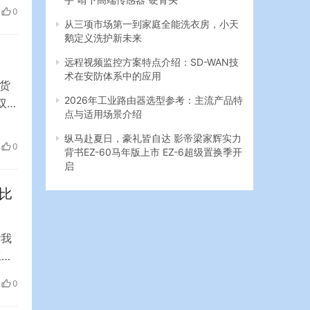
不
0
人
从三项市场第一到家庭全能洗衣房，小天
…
鹅定义洗护新未来
远程视频监控方案特点介绍：SD-WAN技
术在安防体系中的应用
货
2026年工业路由器选型参考：主流产品特
双十
点与适用场景介绍
重要
纵马赴夏日，豪礼皆自达 影帝梁家辉实力
0
背书EZ-60马年版上市 EZ-6超级置换季开
区发
启
比
#我
工业
。今
0
年