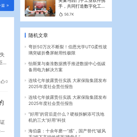
美巢与西门子工业软件携
一篇
手，共同打造数字化工业
新篇章
56.7K
随机文章
弯折50万次不断裂！伯恩光学UTG柔性玻
璃突破折叠屏耐用性极限
失
拒不
怡斯莱与秦淮数据携手推进数据中心低碳
备用电力解决方案
喜
茶
连续七年披露责任实践 大家保险集团发布
0
向法
2025年度社会责任报告
连续七年披露责任实践 大家保险集团发布
的
2025年度社会责任报告
“好用”的背后是什么？硬核拆解添可洗地
机的三大“好用”科技
家证
果显
海伯森：十余年磨一“感”，国产替代“破风
手”啃下高端传感器“硬骨头”