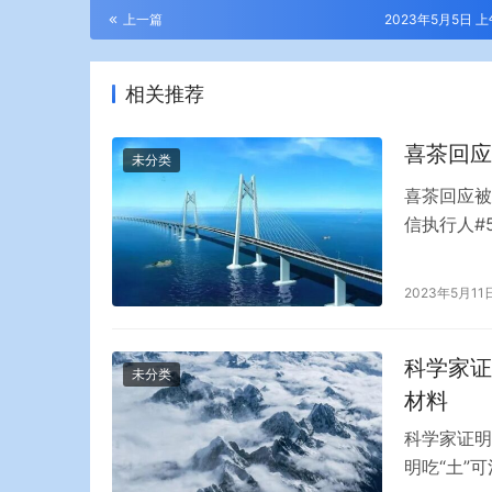
上一篇
2023年5月5日 上午
相关推荐
喜茶回应
未分类
喜茶回应被
信执行人#
履行生效法
茶回应称，
2023年5月11
门店无关，
院执行…
科学家证
未分类
材料
科学家证明
明吃“土”