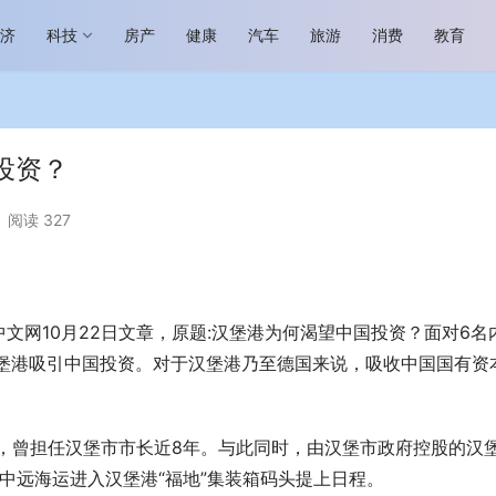
经济
科技
房产
健康
汽车
旅游
消费
教育
投资？
阅读 327
场进入恢复发展快车道 向“新”而
助力全谷物民族品牌高质量发展 燕
生机
“读懂中国”国际会议
中文网10月22日文章，原题:汉堡港为何渴望中国投资？面对6名
汉堡港吸引中国投资。对于汉堡港乃至德国来说，吸收中国国有资
前，曾担任汉堡市市长近8年。与此同时，由汉堡市政府控股的汉
业中远海运进入汉堡港“福地”集装箱码头提上日程。