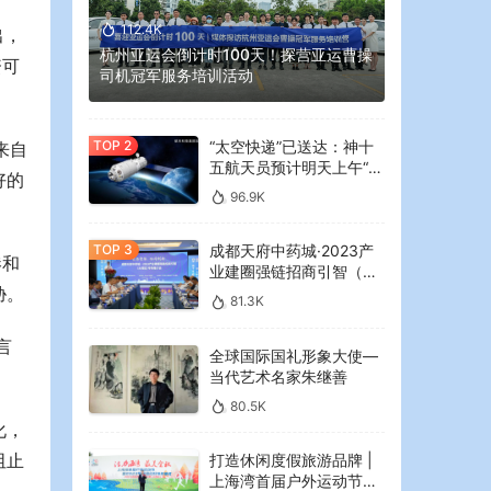
112.4K
出，
杭州亚运会倒计时100天！探营亚运曹操
资可
司机冠军服务培训活动
“太空快递”已送达：神十
来自
五航天员预计明天上午“拆
好的
快递”
96.9K
成都天府中药城·2023产
港和
业建圈强链招商引智（大
胁。
湾区）专场推介会在广州
81.3K
举行
言
全球国际国礼形象大使—
当代艺术名家朱继善
80.5K
化，
阻止
打造休闲度假旅游品牌 |
上海湾首届户外运动节暨