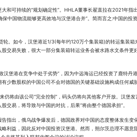
和可持续的“规划确定性”。HHLA董事长翟直拉在2021年指
确保中国物流能够更高效地与汉堡港合并”。简而言之:中国的投
货轮。如今，汉堡港近1/3(每年约120万个集装箱)的转运集装箱
入股交易失败，很大一部分集装箱转运业务会被水路水文条件更
。
致汉堡港在竞争中处于劣势”，因为中远海运已经投资了鹿特丹
拥有少数股权的中国公司不会对德国的关键基础设施构成任何威
未来仍将由该公司“完全控制”，码头仍将向其他客户开放。汉堡发
股交易，将导致与中国的对抗，后果“将由整个德国承担”。
报告指出，俄乌战争爆发后，德国政界对中国的态度整体发生变
战略利益，因此反对中国投资汉堡港。然而，朔尔茨总理不愿意