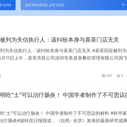
12:54
2023年5月5日 上午12:55
下
被列为失信执行人：该纠纷本身与喜茶门店无关
列为失信执行人：该纠纷本身与喜茶门店无关 #喜茶回应被列为
5月11日上午，喜茶关联公司深圳市美喜喜餐饮管理有限公司因“
律文书确定义务”被列为失信被执行人的消息引发关注。 对此，
该案是喜茶广州某店铺老板与第三人之间的纠纷。纠纷本身与喜
日
297
0
喜茶店早在2022年4月就已经撤下了争议房产。目前，公司已
明吃“土”可以治疗肠炎！ 中国学者制作了不可思议
吃“土”可以治疗肠炎！ 中国学者制作了不可思议的材料 #科学
可治疗肠炎#据科技日报报道，《自然- 化学》发表的最新研究成