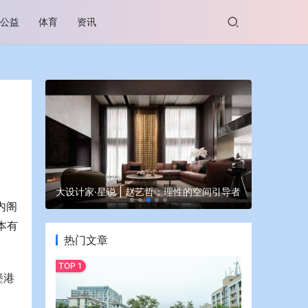
公益
体育
资讯
谷坊亮相
大设计家·星说 | 赵艺哲：理性的空间引导者
蒙牛亮相大
内阁
本有
热门文章
堡港