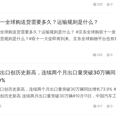
”也可以调节肠道微生物群，治疗肠炎。 当然，这里所说的“土”，
225
0
田地里随便抓土，而是用蒙脱石、淀粉颗粒、液态金属三种成分
壤仿生材料。 其中，蒙脱石是一种天然土壤成分，俗称“观音土”
一全球购送货需要多久？运输规则是什么？
全球购送货需要多久？运输规则是什么？ #京东全球购双十一发
货规则是什么？#双十一大促即将到来。京东全球购物平台也有
度也不小，所以很多朋友都会去逛。除了价格，还会影响发货速
东全球购双十一要多久才能发货呢？ 如果遇到节假日或者国家
220
0
2到3倍，所以这段时间需要耐心等待海外购买。如果从其他地
运输…
出口创历史新高，连续两个月出口量突破30万辆同
9%
口创历史新高，连续两个月出口量突破30万辆同比增长73.9% 
创历史新高 连续两月出口量突破30万辆#10月11日，中国汽车
数据显示，9月份，中国汽车出口量30.1万辆，同比增长73.9%
日
317
0
，中国汽车月出口量再次突破30万辆。据中国海关总署统计，今
中国出口汽车191万辆，超过德国，仅次于日本。8月…