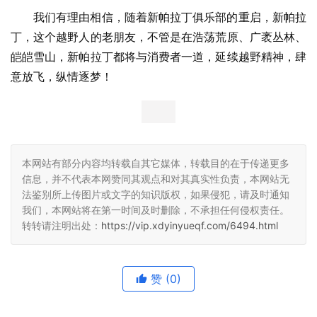
荣誉车主奖牌，与用户进行了深度探讨与互动。“唯有亲自
驾驶帕拉丁行驶在路上，才能体会它各方面的卓越调教。”
“在严苛环境与复杂路况下，新帕拉丁的超强越野性能和稳
定的操控让我非常震撼，油耗、性能、舒适都达到了全新高
度。”新帕拉丁用户如是说。
我们有理由相信，随着新帕拉丁俱乐部的重启，新帕拉
丁，这个越野人的老朋友，不管是在浩荡荒原、广袤丛林、
皑皑雪山，新帕拉丁都将与消费者一道，延续越野精神，肆
意放飞，纵情逐梦！
本网站有部分内容均转载自其它媒体，转载目的在于传递更多