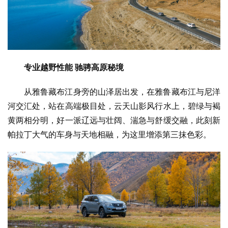
专业越野性能 驰骋高原秘境
从雅鲁藏布江身旁的山泽居出发，在雅鲁藏布江与尼洋
河交汇处，站在高端极目处，云天山影风行水上，碧绿与褐
黄两相分明，好一派辽远与壮阔、湍急与舒缓交融，此刻新
帕拉丁大气的车身与天地相融，为这里增添第三抹色彩。