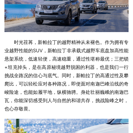
时光荏苒，新帕拉丁的越野精神从未褪色。作为拥有专
业越野性能的SUV，新帕拉丁非承载式越野车底盘加高性能
悬架系统，低速轻便，高速稳重，通过性堪称最优；三把锁
+坦克掉头，是在高原秘境越野脱困的利器，也是我们一行
挑战全路况的信心与底气。同时，新帕拉丁的高通过性及攀
爬比，可以轻松应对各种路况，即使面对南迦巴峰沿线的奇
峻险途，也能如履平地，纵横驰骋。身处壮丽巍峨的南迦巴
瓦，你能深切感受到人与自然的和谐共存，挑战险峰之时，
也心存敬畏。