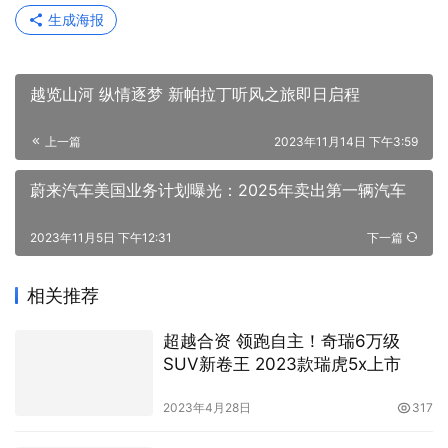
信息，并不代表本网赞同其观点和对其真实性负责，本网站无
法鉴别所上传图片或文字的知识版权，如果侵犯，请及时通知
我们，本网站将在第一时间及时删除，不承担任何侵权责任。
转转请注明出处：
https://vip.xdyinyueqf.com/6494.html
赞
(0)
生成海报
越览山河 纵情逐梦 新帕拉丁听风之旅即日启程
上一篇
2023年11月14日 下午3:59
蔚来汽车美国业务计划曝光：2025年卖出第一辆汽车
2023年11月5日 下午12:31
下一篇