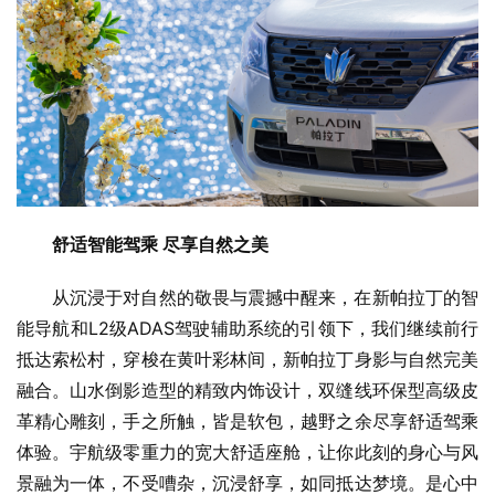
舒适智能驾乘 尽享自然之美
从沉浸于对自然的敬畏与震撼中醒来，在新帕拉丁的智
能导航和L2级ADAS驾驶辅助系统的引领下，我们继续前行
抵达索松村，穿梭在黄叶彩林间，新帕拉丁身影与自然完美
融合。山水倒影造型的精致内饰设计，双缝线环保型高级皮
革精心雕刻，手之所触，皆是软包，越野之余尽享舒适驾乘
体验。宇航级零重力的宽大舒适座舱，让你此刻的身心与风
景融为一体，不受嘈杂，沉浸舒享，如同抵达梦境。是心中