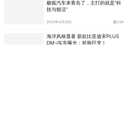
相关推荐
超越合资 领跑自主！奇瑞6万级
SUV新卷王 2023款瑞虎5x上市
2023年4月28日
317
极狐汽车来青岛了，主打的就是“科
技与狠活”
2023年4月29日
324
海洋风格显著 新款比亚迪宋PLUS
DM-i实车曝光：前脸巨变！
2023年4月29日
329
跑步直追！比亚迪高阶智驾第三季