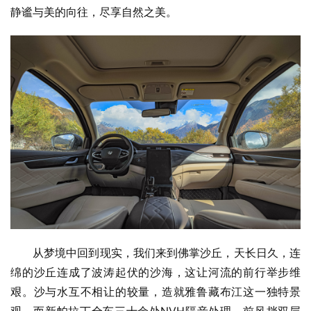
静谧与美的向往，尽享自然之美。
从梦境中回到现实，我们来到佛掌沙丘，天长日久，连
绵的沙丘连成了波涛起伏的沙海，这让河流的前行举步维
艰。沙与水互不相让的较量，造就雅鲁藏布江这一独特景
观。而新帕拉丁全车三十余处NVH隔音处理、前风挡双层