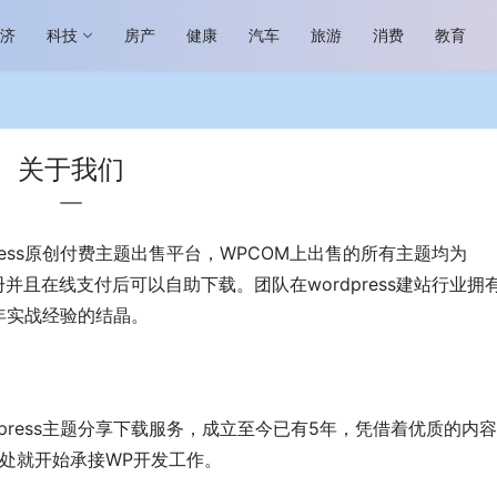
经济
科技
房产
健康
汽车
旅游
消费
教育
关于我们
ress原创付费主题出售平台，WPCOM上出售的所有主题均为
并且在线支付后可以自助下载。团队在wordpress建站行业拥
场进入恢复发展快车道 向“新”而
助力全谷物民族品牌高质量发展 燕
生机
“读懂中国”国际会议
年实战经验的结晶。
dpress主题分享下载服务，成立至今已有5年，凭借着优质的内
处就开始承接WP开发工作。