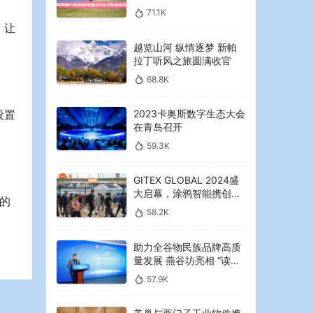
2023年海湾红叶节启幕
71.1K
，让
越览山河 纵情逐梦 新帕
拉丁听风之旅圆满收官
68.8K
2023卡奥斯数字生态大会
设置
在青岛召开
59.3K
GITEX GLOBAL 2024盛
大启幕，涂鸦智能携创新
的
AI解决方案引领中东可持
58.2K
续未来
助力全谷物民族品牌高质
量发展 燕谷坊亮相 “读懂
中国”国际会议
57.9K