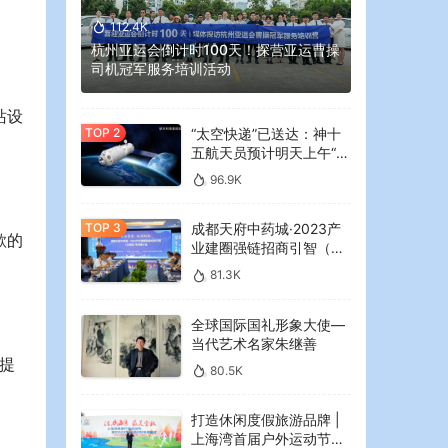
112.4K
杭州亚运会倒计时100天！探营亚运曹操
司机冠军服务培训活动
站设
“太空快递”已送达：神十
五航天员预计明天上午“拆
快递”
96.9K
成都天府中药城·2023产
欲的
业建圈强链招商引智（大
湾区）专场推介会在广州
81.3K
举行
全球国际国礼形象大使—
当代艺术名家朱继善
提
80.5K
打造休闲度假旅游品牌 |
上海湾首届户外运动节暨