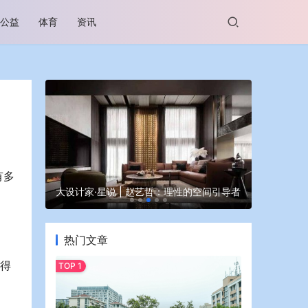
公益
体育
资讯
有多
谷坊亮相
大设计家·星说 | 赵艺哲：理性的空间引导者
蒙牛亮相大
热门文章
容得