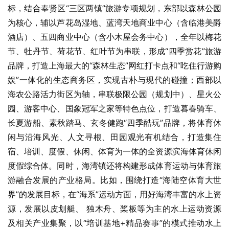
标，结合奉贤区“三区两镇”旅游专项规划，东部以森林公园
为核心，辅以芦花岛湿地、蓝湾天地商业中心（含临港美爵
酒店）、五四商业中心（含小木屋会务中心），全年以梅花
节、牡丹节、荷花节、红叶节为串联，形成“四季赏花”旅游
品牌，打造上海最大的“森林生态”网红打卡点和“吃住行游购
娱”一体化的生态商务区，实现古朴与现代的碰撞；西部以
海农公路活力街区为轴，串联极限公园（规划中）、星火公
园、游客中心、国象冠军之家等特色点位，打造暮春骑车、
长夏游船、素秋踏马、玄冬健跑“四季酷玩”品牌，将体育休
闲与沿海风光、人文寻根、田园观光有机结合，打造集住
宿、培训、度假、休闲、体育为一体的全资源滨海体育休闲
度假综合体。同时，海湾镇还将构建形成体育运动与体育旅
游融合发展的产业格局。比如，围绕打造“海陆空体育大世
界”的发展目标，在“海系”运动方面，用好海湾丰富的水上资
源，发展以皮划艇、 独木舟、桨板等为主的水上运动资源
及相关产业集聚，以“培训基地+精品赛事”的模式推动水上