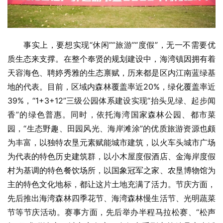
事实上，要想实现“休闲”“旅游”“度假”，无一不需要优
质生态来支撑。在整个奉贤的规划建设中，海湾镇因拥有着
天容海色、聘婷秀雅的生态禀赋，历来都是区内江南蓝绿基
地的代表。目前，区域内森林覆盖率近20%，绿化覆盖率近
39%，“1+3+12”三级公园体系建设实现“抬头见绿、起步闻
香”的绿色普惠。同时，依托海湾国家森林公园、都市菜
园，“生态野趣、田园风光、海岸滩涂”的优质旅游资源也颇
为丰富，以独特农垦元素赋能城市建筑，以火车头城市广场
为代表的特色历史建筑群，以小木屋度假酒店、金海岸度假
村为基调的特色餐饮场所，以国象冠军之家、农垦博物馆为
主的特色文化地标，都让这片土地充满了活力。节庆方面，
先后推出海湾森林四季花节、海湾森林慢生活节、光明蔬菜
节等节庆活动。赛事方面，先后举办半程马拉松赛、“松声