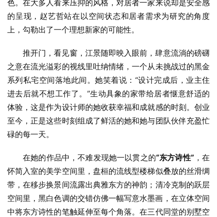
色。在大多人看来压抑的风格，对居者一家来说却是安全感
的呈现，赵艺哲站在以空间状态和居者需求为研究的角度
上，勾勒出了一个理想新家的可能性。
推开门，看见窗，江景随即映入眼前，肆意流淌的磅礴
之意在流光溢彩的视线里吐纳情绪，一个从未挑战过的黑金
系列私宅空间落地此间。她笑着说：“设计完成后，业主住
进去后就不想工作了。”生动具象的家带给居者惬意舒适的
体验，这是作为设计师的她收获幸福和成就感的时刻。创业
至今，正是这些时刻组成了鲜活的她和她与团队伙伴充盈忙
碌的每一天。
在她的作品中，不难发现她一以贯之的
“东方诗性”
，在
怀简入室的美学空间里，盘桓的流线型楼梯似叠放的丝滑绸
带，在移步换景间流露出典雅东方的神韵；清冷克制的跃层
空间里，黑白色调的交错仿佛一幅写意水墨画‍‍‍‍‍，在立体空间
中将东方诗性的笔触延伸至每个角落。在三代同堂的别墅空