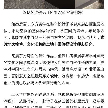
△赵艺哲作品《怀简入室 澄澈明净》
如她所言，东方美学在整个设计领域越来越占据重要地
位，不论空间的整体风格如何，从空间的装饰、布局等方
面，总能在其中寻到一丝来自东方的韵味。赵艺哲认为，
这
片地大物博、文化汇集的土地非常值得设计师去研究。
充满东方诗性的设计作品，使设计者和居者与不可割离
的文化之间形成牵引，这使得人们关注自然生长的力量、关
注对中国本土文化的思考与继承，继而启发设计行业重视自
己，更
以东方之思浸润东方设计
。这将是一种趋势，也是她
创业的初心以及与团队未来行走的方向。
上大学时偶然路过建筑系，就被建筑模型和案例展示深
深吸引，从那时起，一颗种子在赵艺哲的心里发芽，经年累
月，这颗种子生根发芽、茁壮生长，牵引着她从学生时代到