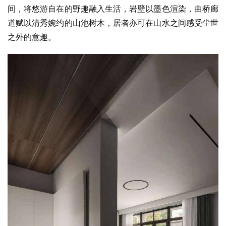
间，将悠游自在的野趣融入生活，岩壁以墨色渲染，曲桥廊
道赋以清秀婉约的山池树木，居者亦可在山水之间感受尘世
之外的意趣。