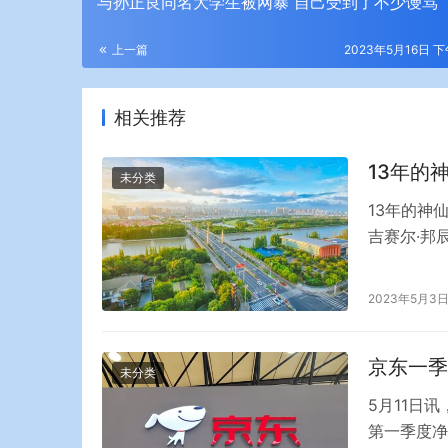
与孙正良同名大学生被网暴 自己受到了不少谩骂
上一篇
2023年5月16日 下
相关推荐
13年的
未分类
13年的神
吉赛尔·邦
邦辰同时发
和邦辰在声
2023年5月3
做是痛苦和
京东一季
未分类
5月11日
第一季度净