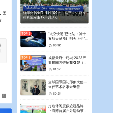
112.4K
杭州亚运会倒计时100天！探营亚运曹操
，因
司机冠军服务培训活动
方
“太空快递”已送达：神十
五航天员预计明天上午“拆
快递”
鉴
96.9K
注
成都天府中药城·2023产
业建圈强链招商引智（大
湾区）专场推介会在广州
81.3K
举行
全球国际国礼形象大使—
当代艺术名家朱继善
80.5K
打造休闲度假旅游品牌 |
上海湾首届户外运动节暨