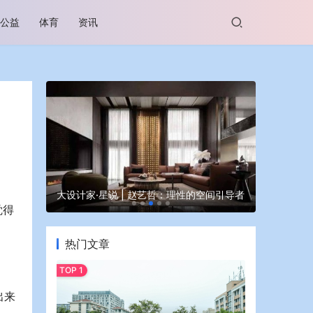
公益
体育
资讯
谷坊亮相
大设计家·星说 | 赵艺哲：理性的空间引导者
蒙牛亮相大
觉得
热门文章
出来