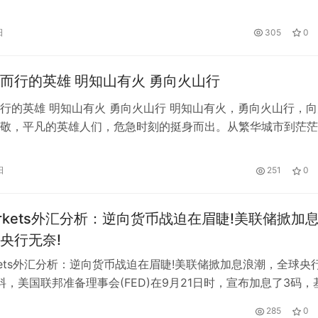
利润为63亿元（约合9亿美元），而2022年同期净亏损30亿元
3年3月31日，京东持有的现金、现金等价物、受限现金和短期投
日
305
0
2亿元（约合296亿美元）。 据悉，京东PLU…
而行的英雄 明知山有火 勇向火山行
行的英雄 明知山有火 勇向火山行 明知山有火，勇向火山行，向
敬，平凡的英雄人们，危急时刻的挺身而出。从繁华城市到茫茫
高原到戈壁荒漠，国家综合性消防救援队伍在灾害面前救民于水
危难，在人民群众最需要的时候冲锋在前。 减轻灾害风险，守
日
251
0
敬消防官兵，为国守护安全，人民利益至上，保护人民的财产，
，安全…
Markets外汇分析：逆向货币战迫在眉睫!美联储掀加
央行无奈!
arkets外汇分析：逆向货币战迫在眉睫!美联储掀加息浪潮，全球央
所料，美国联邦准备理事会(FED)在9月21日时，宣布加息了3码，
3%至3.25%之间，利率水平也因此达至2008年以来的新高，这
285
0