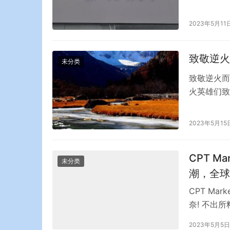
股股东的净
截至202
2023年5月11
额为203
致敬逆火
未分类
致敬逆火而
火英雄们致
海，从雪域
火，助民于
2023年5月15
好家园，致
动听党指挥
CPT 
未分类
潮，全球
CPT M
奈! 不出
利率上调至
2023年5月5日