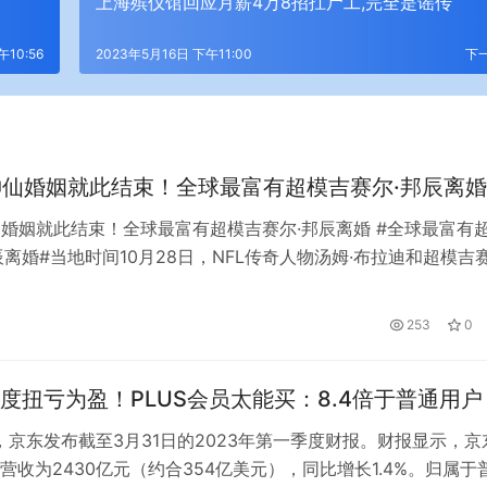
上海殡仪馆回应月薪4万8招扛尸工,完全是谣传
午10:56
2023年5月16日 下午11:00
下
神仙婚姻就此结束！全球最富有超模吉赛尔·邦辰离婚
仙婚姻就此结束！全球最富有超模吉赛尔·邦辰离婚 #全球最富有
辰离婚#当地时间10月28日，NFL传奇人物汤姆·布拉迪和超模吉赛
表声明，宣布将离婚，这段长达13年的童话婚姻就此结束。 布
明中写道:“经过慎重考虑，我们做出了结束婚姻的决定。当然，
日
253
0
困难的，就像全世界很多人每天都在经历同样的事情一样。…
度扭亏为盈！PLUS会员太能买：8.4倍于普通用户
讯，京东发布截至3月31日的2023年第一季度财报。财报显示，京
营收为2430亿元（约合354亿美元），同比增长1.4%。归属于