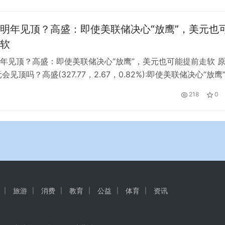
会今年连续的第三度加息三码，也更是自本年三月以来的第五次
，至今为止，联准会今年已经卯起来加息了12码，…
明年见顶？高盛：即使美联储决心“放鹰”，美元也
软
年见顶？高盛：即使美联储决心“放鹰”，美元也可能提前走软 
会见顶吗？高盛(327.77，2.67，0.82%):即使美联储决心“放鹰
提前走软。 高盛表示，美元见顶时间可能早于市场预期。 本周
218
0
dman Sachs)的一份最新报告中，分析师研究了美元此前的纪录
，美元很有可能先于美联储的宽松政策见…
旅游
消费
教育
公益
体育
资讯