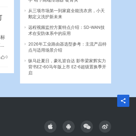
加
从三项市场第一到家庭全能洗衣房，小天
可
鹅定义洗护新未来
远程视频监控方案特点介绍：SD-WAN技
术在安防体系中的应用
原标
2026年工业路由器选型参考：主流产品特
”，
点与适用场景介绍
，在
0
高
纵马赴夏日，豪礼皆自达 影帝梁家辉实力
背书EZ-60马年版上市 EZ-6超级置换季开
启