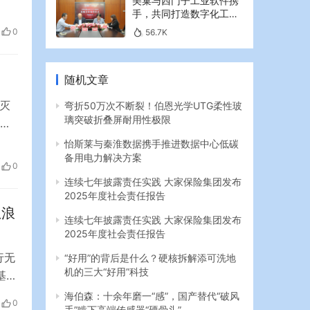
美巢与西门子工业软件携
。
手，共同打造数字化工业
资总
新篇章
0
56.7K
随机文章
灭
弯折50万次不断裂！伯恩光学UTG柔性玻
璃突破折叠屏耐用性极限
林
怡斯莱与秦淮数据携手推进数据中心低碳
备用电力解决方案
护美
0
行
连续七年披露责任实践 大家保险集团发布
2025年度社会责任报告
息浪
连续七年披露责任实践 大家保险集团发布
2025年度社会责任报告
行无
“好用”的背后是什么？硬核拆解添可洗地
机的三大“好用”科技
基准
不
海伯森：十余年磨一“感”，国产替代“破风
0
手”啃下高端传感器“硬骨头”