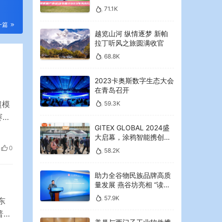
2023年海湾红叶节启幕
71.1K
一篇
越览山河 纵情逐梦 新帕
拉丁听风之旅圆满收官
68.8K
2023卡奥斯数字生态大会
在青岛召开
超模
59.3K
尔·
GITEX GLOBAL 2024盛
雷迪
大启幕，涂鸦智能携创新
这样
AI解决方案引领中东可持
0
58.2K
续未来
助力全谷物民族品牌高质
量发展 燕谷坊亮相 “读懂
中国”国际会议
57.9K
东
普通