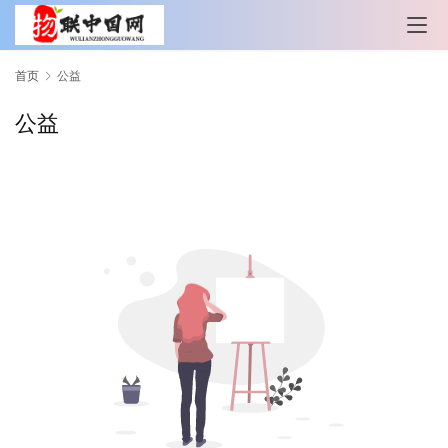
首页
公益
公益