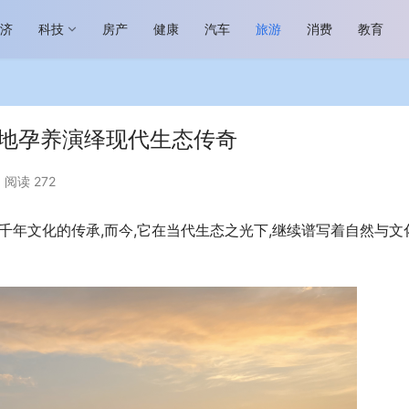
经济
科技
房产
健康
汽车
旅游
消费
教育
天地孕养演绎现代生态传奇
阅读 272
千年文化的传承,而今,它在当代生态之光下,继续谱写着自然与文
场进入恢复发展快车道 向“新”而
助力全谷物民族品牌高质量发展 燕
生机
“读懂中国”国际会议