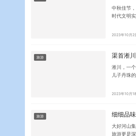
中秋佳节，
时代文明实
的节日·中
BOXPA
2023年10月2
团圆，一场
具，寓意…
渠首淅川
旅游
淅川，一个
儿子丹珠的
百年基业，
年，是春秋
2023年10月1
孙，同时范
史学家范晔
细细品味
旅游
大好河山集
旅游更是深