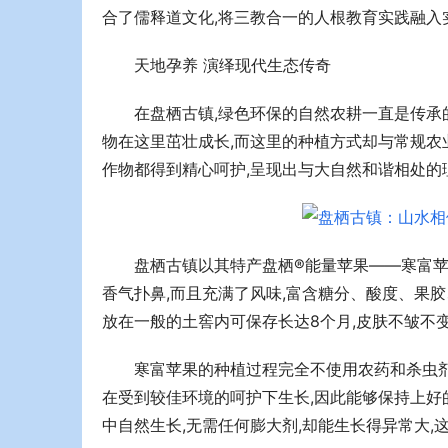
合了儒释道文化,将三教合一的人根教育实践融入
天地孕养 演绎现代生态传奇
在盘栖古镇,绿色环保的自然农耕一直是传
物在这里茁壮成长,而这里的种植方式却与常规农
作物都得到精心呵护,呈现出与大自然和谐相处的
盘栖古镇以其特产盘栖®能量苹果——寒富苹
香气扑鼻,而且充满了风味,富含糖分、酸度、果
放在一般的土窖内可保存长达8个月,皮肤不皱不
寒富苹果的种植过程完全不使用农药和杀虫剂
在受到较佳环境的呵护下生长,因此能够保持上好
中自然生长,无需任何膨大剂,却能生长得异常大