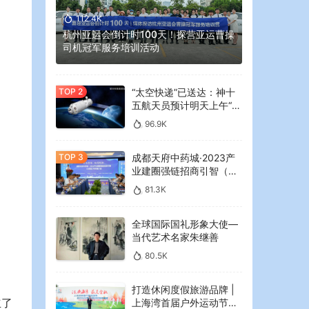
112.4K
杭州亚运会倒计时100天！探营亚运曹操
司机冠军服务培训活动
“太空快递”已送达：神十
五航天员预计明天上午“拆
快递”
96.9K
成都天府中药城·2023产
业建圈强链招商引智（大
湾区）专场推介会在广州
81.3K
举行
全球国际国礼形象大使—
当代艺术名家朱继善
80.5K
打造休闲度假旅游品牌 |
立了
上海湾首届户外运动节暨