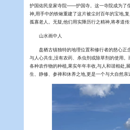
护国佑民皇家寺院——护国寺。这一寺院成为了儒
神,用手中的铁锹重建了这片被尘封百年的宝地,复
孤寡老人。无疑,他们用实陲历行之精神,将孝道传
山水画中人
盘栖古镇独特的地理位置和修行者的慈心正
与人心共生,没有农药、杀虫剂或除草剂的使用。
各种农作物的种植,果实年年丰收,与人和谐相处
生、静修、参禅和休养之地,更是一个与大自然亲