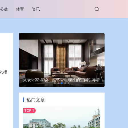
公益
体育
资讯
化相
谷坊亮相
大设计家·星说 | 赵艺哲：理性的空间引导者
蒙牛亮相大
热门文章