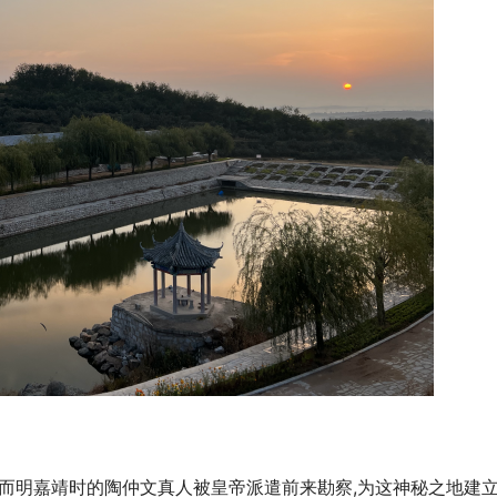
,而明嘉靖时的陶仲文真人被皇帝派遣前来勘察,为这神秘之地建