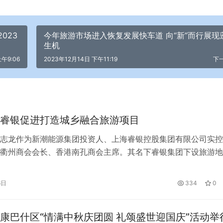
023
今年旅游市场进入恢复发展快车道 向“新”而行展现
生机
上午9:06
2023年12月14日 下午11:19
下
睿银促进打造城乡融合旅游项目
志龙作为新潮能源集团投资人、上海睿银控股集团有限公司实控
衢州商会会长、香港南孔商会主席。其名下睿银集团下设旅游地
贸易、高端设备制造等多个板块，并持有及控股私募、期货、金
银行、保险及金融服务等公司。目前，该集团正在等待监管机构
6日
334
0
及公募基金牌照。 为了推动城市乡村的融合发展，睿银控股集
山源休闲度假…
康巴什区“情满中秋庆团圆 礼颂盛世迎国庆”活动举