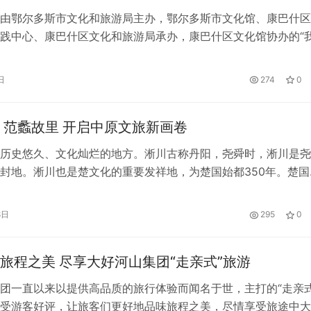
由鄂尔多斯市文化和旅游局主办，鄂尔多斯市文化馆、康巴什区
践中心、康巴什区文化和旅游局承办，康巴什区文化馆协办的“
秋节——情满中秋庆团圆 礼颂盛世迎国庆”主题系列活动在康巴什
RK步行街举行。 皓月当空，又是一年中秋至，星光闪耀，月圆人圆
日
274
0
治愈心灵的月饼盛宴就此开启。活动现场，摆着各式各样的月饼
 范蠡故里 开启中原文旅新画卷
历史悠久、文化灿烂的地方。淅川古称丹阳，尧舜时，淅川是尧
封地。淅川也是楚文化的重要发祥地，为楚国始都350年。楚国
淅川及淅川的人民起着举足轻重的作用。 范蠡，生于公元前53
末期时淅川寺湾镇高湾村人。范蠡是范氏的得姓始祖范武子的玄
8日
295
0
蠡被视为淅川顺阳范氏之先祖。范蠡后裔在淅川繁衍生息，其中
的《后汉…
旅程之美 尽享大好河山集团“走亲式”旅游
团一直以来以提供高品质的旅行体验而闻名于世，主打的“走亲式
受游客好评，让旅客们更好地品味旅程之美，尽情享受旅途中大