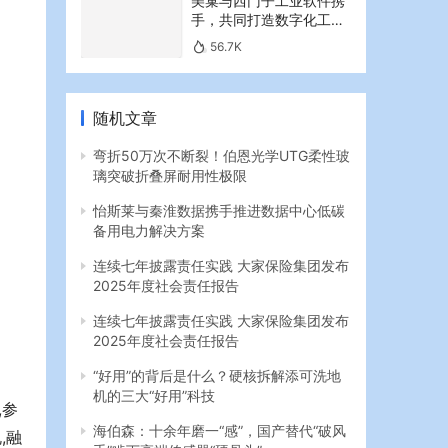
美巢与西门子工业软件携
手，共同打造数字化工业
新篇章
56.7K
随机文章
弯折50万次不断裂！伯恩光学UTG柔性玻
璃突破折叠屏耐用性极限
怡斯莱与秦淮数据携手推进数据中心低碳
备用电力解决方案
连续七年披露责任实践 大家保险集团发布
2025年度社会责任报告
连续七年披露责任实践 大家保险集团发布
2025年度社会责任报告
“好用”的背后是什么？硬核拆解添可洗地
机的三大“好用”科技
,参
海伯森：十余年磨一“感”，国产替代“破风
,融
手”啃下高端传感器“硬骨头”