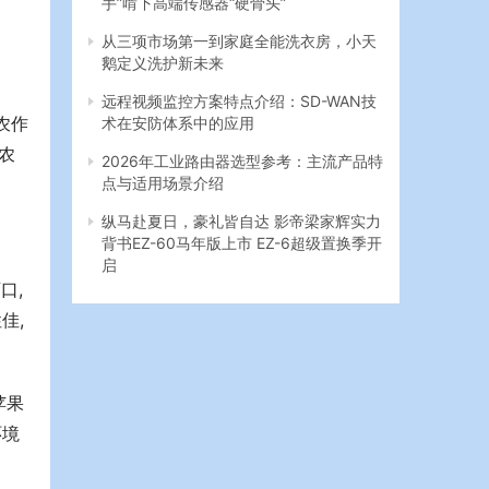
从三项市场第一到家庭全能洗衣房，小天
鹅定义洗护新未来
远程视频监控方案特点介绍：SD-WAN技
术在安防体系中的应用
农作
农
2026年工业路由器选型参考：主流产品特
点与适用场景介绍
纵马赴夏日，豪礼皆自达 影帝梁家辉实力
背书EZ-60马年版上市 EZ-6超级置换季开
启
口,
佳,
苹果
环境