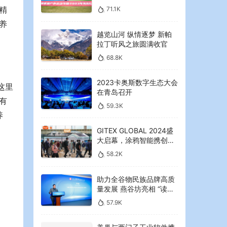
2023年海湾红叶节启幕
精
71.1K
养
越览山河 纵情逐梦 新帕
拉丁听风之旅圆满收官
68.8K
2023卡奥斯数字生态大会
这里
在青岛召开
有
59.3K
养
GITEX GLOBAL 2024盛
大启幕，涂鸦智能携创新
AI解决方案引领中东可持
58.2K
续未来
助力全谷物民族品牌高质
量发展 燕谷坊亮相 “读懂
中国”国际会议
57.9K