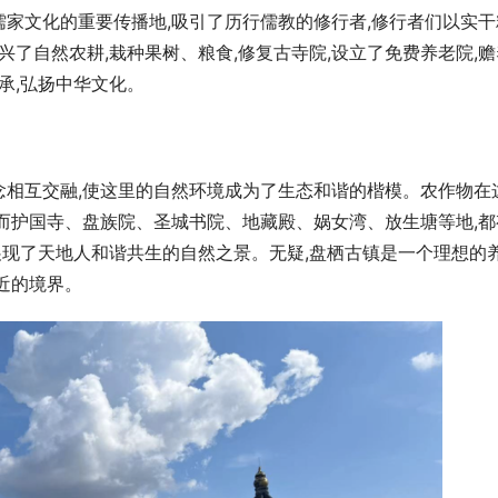
家文化的重要传播地,吸引了历行儒教的修行者,修行者们以实干
兴了自然农耕,栽种果树、粮食,修复古寺院,设立了免费养老院,赡
承,弘扬中华文化。
念相互交融,使这里的自然环境成为了生态和谐的楷模。农作物在
而护国寺、盘族院、圣城书院、地藏殿、娲女湾、放生塘等地,都
,展现了天地人和谐共生的自然之景。无疑,盘栖古镇是一个理想的
近的境界。