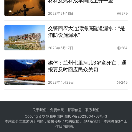
材料及燃料成本同比上升一些
2023年5月18日
279
交警回应大连湾海底隧道漏水：“是
消防设施漏水”
2023年5月17日
284
媒体：兰州七里河儿3岁童死亡，通
报要及时回应民众关切
2023年4月29日
245
关于我们
-
免责申明
- 招聘信息 -
联系我们
Copyright © 物联中国网
赣ICP备2023004768号-3
本站部分文章来源于网络，如果侵犯了您的版权，请联系我们，本站将在3个工
作日内删除。