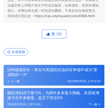
法鉴别所上传图片或文字的知识版权，如果侵犯，请及时通知
我们，本网站将在第一时间及时删除，不承担任何侵权责任。
转转请注明出处：
https://vip.xdyinyueqf.com/4988.html
赞
(0)
生成海报
沙特能源部长：将在与美国的石油供应争端中成为“更
成熟的一方”
上一篇
2023年5月5日 上午12:43
微软净利润下降13%，为两年多来最大降幅。其营收增
速为五年来最慢，盘后下跌近8%
2023年5月5日 上午12:43
下一篇