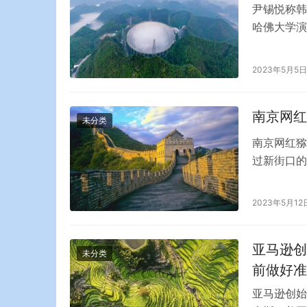
尹锡悦称韩
哈佛大学演
起轩然大波
认为，韩国
2023年5月5日
“一年内拥
其…
南京网红
未分类
南京网红猕
过新街口的
南京某动物
猴就已经入
2023年5月12
呢？ 红山
一个保…
亚马逊创
未分类
前做好准
亚马逊创始