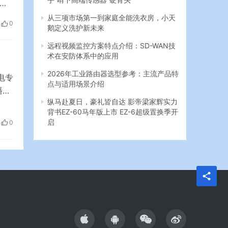
与
包
从三项市场第一到家庭全能洗衣房，小天
0
鹅定义洗护新未来
各个
高盛
远程视频监控方案特点介绍：SD-WAN技
术在安防体系中的应用
2026年工业路由器选型参考：主流产品特
电专
点与适用场景介绍
播的
纵马赴夏日，豪礼皆自达 影帝梁家辉实力
到
背书EZ-60马年版上市 EZ-6超级置换季开
关
启
0
大