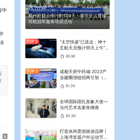
112.4K
着中
杭州亚运会倒计时100天！探营亚运曹操
司机冠军服务培训活动
中
“太空快递”已送达：神十
8
五航天员预计明天上午“拆
快递”
96.9K
成都天府中药城·2023产
鉴
业建圈强链招商引智（大
注
湾区）专场推介会在广州
81.3K
举行
全球国际国礼形象大使—
当代艺术名家朱继善
80.5K
打造休闲度假旅游品牌 |
上海湾首届户外运动节暨