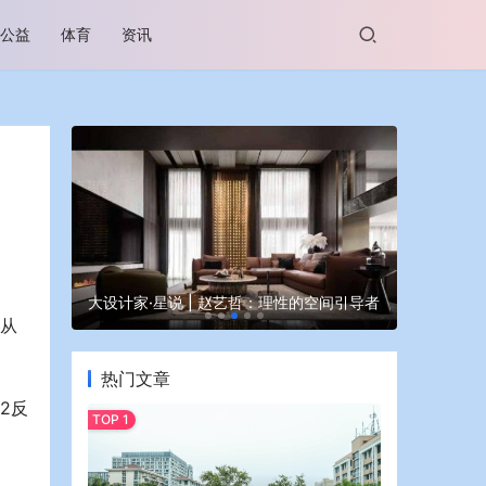
公益
体育
资讯
谷坊亮相
大设计家·星说 | 赵艺哲：理性的空间引导者
蒙牛亮相大
，从
热门文章
2反