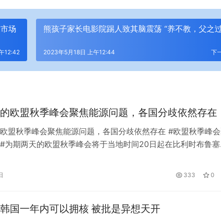
放市场
熊孩子家长电影院踢人致其脑震荡 “养不教，父之过
午12:42
2023年5月18日 上午12:44
下
的欧盟秋季峰会聚焦能源问题，各国分歧依然存在
欧盟秋季峰会聚焦能源问题，各国分歧依然存在 #欧盟秋季峰会
#为期两天的欧盟秋季峰会将于当地时间20日起在比利时布鲁塞
近年来前所未有的能源危机和高通胀，本次峰会将出台怎样的对
部有哪些利益冲突？看前台记者从现场发回的观察报告。 台湾
日
333
0
据欧盟公布的会议日程，本次季度欧盟峰会将重点讨论乌克兰局
和对…
韩国一年内可以拥核 被批是异想天开