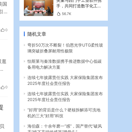
美巢与西门子工业软件携
美国
手，共同打造数字化工业
引
新篇章
56.7K
士均
锡悦
0
随机文章
。
弯折50万次不断裂！伯恩光学UTG柔性玻
璃突破折叠屏耐用性极限
只逛
怡斯莱与秦淮数据携手推进数据中心低碳
备用电力解决方案
被
猕
连续七年披露责任实践 大家保险集团发布
2025年度社会责任报告
里
0
放在
连续七年披露责任实践 大家保险集团发布
2025年度社会责任报告
提
“好用”的背后是什么？硬核拆解添可洗地
机的三大“好用”科技
贝
海伯森：十余年磨一“感”，国产替代“破风
手”啃下高端传感器“硬骨头”