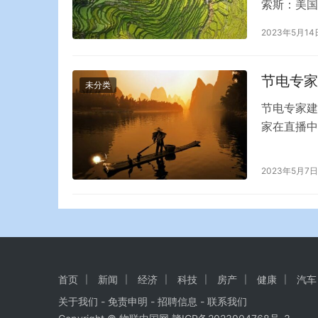
索斯：美国
商业频道报
2023年5月14
括美国亚马
部门最好做
集团首…
节电专家
未分类
节电专家建
家在直播中
主题不是节
他还是“养
2023年5月7日
灯睡觉，不
一部分电量
首页
新闻
经济
科技
房产
健康
汽车
关于我们
-
免责申明
- 招聘信息 -
联系我们