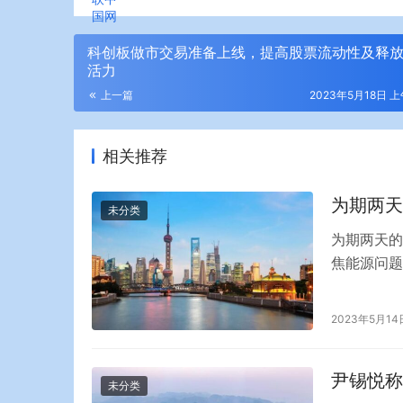
科创板做市交易准备上线，提高股票流动性及释
活力
上一篇
2023年5月18日 上
相关推荐
为期两天
未分类
为期两天的
焦能源问题
举行。面对
策？欧盟内
2023年5月14
者郑智:根
能源、经济
尹锡悦称
未分类