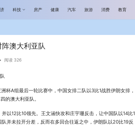
经济
科技
房产
健康
汽车
旅游
消费
教育
对阵澳大利亚队
•
阅读 326
亚队
场进入恢复发展快车道 向“新”而
助力全谷物民族品牌高质量发展 燕
生机
“读懂中国”国际会议
亚洲杯A组最后一轮比赛中，中国女排二队以3比1战胜伊朗女排
第四的澳大利亚队。
以12比10领先。王文涵快攻和庄宇珊反击，让中国队以14比1
队并未拉开分差，反而在多回合往返之中，伊朗队以20比19反