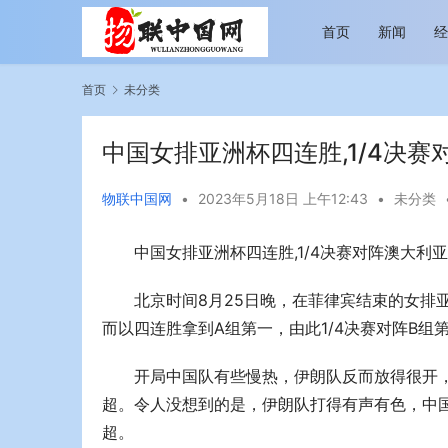
首页
新闻
首页
未分类
中国女排亚洲杯四连胜,1/4决赛
物联中国网
•
2023年5月18日 上午12:43
•
未分类
中国女排亚洲杯四连胜,1/4决赛对阵澳大利
越览山河 纵情逐梦 新帕拉丁听风之旅即日
今年旅游市
启程
行展现蓬勃
北京时间8月25日晚，在菲律宾结束的女排
而以四连胜拿到A组第一，由此1/4决赛对阵B组
开局中国队有些慢热，伊朗队反而放得很开，并
超。令人没想到的是，伊朗队打得有声有色，中国
超。