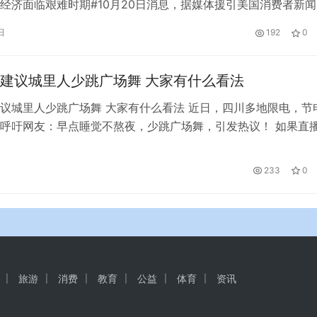
经济面临艰难时期#10月20日消息，据媒体援引美国消费者新闻
道，近日，许多美国商业领袖对美国的经济前景发出警告，其中
日
192
0
逊公司创始人杰夫·贝索斯。他说，美国经济正面临困难时期，
好准备。 当地时间18日，杰夫·贝索斯在社交媒体上转发了美国
建议城里人少跳广场舞 大家有什么看法
议城里人少跳广场舞 大家有什么看法 近日，四川多地限电，节
呼吁网友：早点睡觉不熬夜，少跳广场舞，引发热议！ 如果直
能减耗，单看专家呼吁的内容，我还以为他只是节能专家，想不
身”方面的专家！是的，按照专家的建议，天黑就赶紧回家，早点
233
0
跳广场舞，不熬夜就可以关掉一部分的公共用电，确实减少了很
，…
旅游
消费
教育
公益
体育
资讯