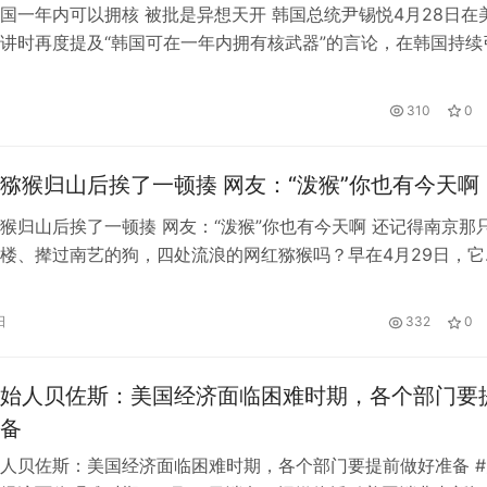
国一年内可以拥核 被批是异想天开 韩国总统尹锡悦4月28日在
讲时再度提及“韩国可在一年内拥有核武器”的言论，在韩国持续
。 尽管有部分韩国人士表态支持，但大部分韩国媒体和专业人
“拥核”无论在政治上还是技术上都将付出难以承受的代价。 尹
310
0
核”的理据。其一，韩方已掌握了“乏核燃料棒”再处理及浓缩技术
猕猴归山后挨了一顿揍 网友：“泼猴”你也有今天啊
猴归山后挨了一顿揍 网友：“泼猴”你也有今天啊 还记得南京那
楼、撵过南艺的狗，四处流浪的网红猕猴吗？早在4月29日，它
救援组织捕获后，送进了红山动物园救护中心。5月26日，这只
驻猴山了，但它和猴群之间还隔着一个笼子。 为啥要关进笼子
日
332
0
森林动物园饲养繁育部部长程家球介绍： 我们（一开始）会把它
始人贝佐斯：美国经济面临困难时期，各个部门要
备
人贝佐斯：美国经济面临困难时期，各个部门要提前做好准备 #