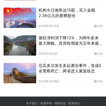
机构今日抛售这15股，买入金额
2.36亿元的赛腾股份
2023年5月14日
206
微软净利润下降13%，为两年多来
最大降幅。其营收增速为五年来最
慢，盘后下跌近8%
2023年5月5日
229
厄瓜多尔发生多起袭击事件，造成5
名警察死亡，两省进入紧急状态
2023年4月29日
318
关于我们
-
免责申明
- 招聘信息 -
联系我们