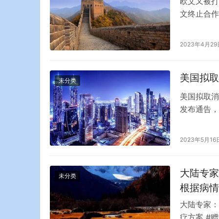
欧文又被打
文终止合作
作，并且不
他被网队禁
2023年4月29
言品牌也开
之地…
美国拟取
未分类
美国拟取消
发布通告，
航司（国航
不应求的中
2023年5月16
直接影响的
班包括国航
大陆专家
未分类
根据病情
大陆专家：
疗方案 #