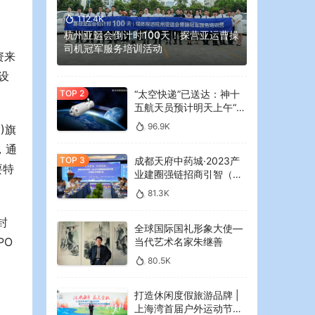
112.4K
杭州亚运会倒计时100天！探营亚运曹操
司机冠军服务培训活动
资来
设
“太空快递”已送达：神十
五航天员预计明天上午“拆
快递”
96.9K
)旗
，通
成都天府中药城·2023产
要特
业建圈强链招商引智（大
湾区）专场推介会在广州
81.3K
举行
封
全球国际国礼形象大使—
PO
当代艺术名家朱继善
80.5K
打造休闲度假旅游品牌 |
上海湾首届户外运动节暨