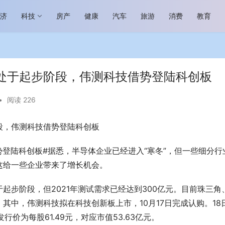
经济
科技
房产
健康
汽车
旅游
消费
教育
处于起步阶段，伟测科技借势登陆科创板
•
阅读 226
段，伟测科技借势登陆科创板
场进入恢复发展快车道 向“新”而
助力全谷物民族品牌高质量发展 燕
生机
“读懂中国”国际会议
势登陆科创板#据悉，半导体企业已经进入“寒冬”，但一些细分行
这给一些企业带来了增长机会。
起步阶段，但2021年测试需求已经达到300亿元。目前珠三角
其中，伟测科技拟在科技创新板上市，10月17日完成认购。18
发行价为每股61.49元，对应市值53.63亿元。