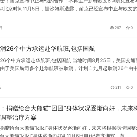
击！耐克宣布中止与他的合作：不再生产新鞋欧文8 #耐克宣布
#北京时间11月5日，据沙姆斯透露，耐克已经宣布中止与欧文
会发布他的新鞋垂怜经8，这也意味着欧文连续受到打击。 此前
赛至少五场，并且已经损失了超过120万美元的薪水。现在他的
日
267
0
始宣布中止与他的合作。 耐克官方表示:在耐克，仇恨言论没有
消26个中方承运赴华航班,包括国航
26个中方承运赴华航班,包括国航 当地时间8月25日，美国交通
由于美国航司多个赴华航班被取消，计划自九月起取消26个由
、南航、东航、厦航）承运的美国赴华航班。 这意味着，原本
美航线航班运力将再遭削减，除了影响几家中方航空公司的收益
日
211
0
还有回国乘客以及中美航线票价。根据通告，计划被取消的中美
…
：捐赠给台大熊猫“团团”身体状况逐渐向好，未来
调整治疗方案
捐赠给台大熊猫“团团”身体状况逐渐向好，未来将根据病情调整
赠台大熊猫“团团”身体逐渐向好# 11月6日电(记者齐湘辉、黄