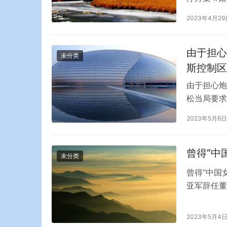
洋)main
2023年4月29
中心选派的
近日，他们
由于担心
未分类
斯控制区
由于担心炮
松当局要求
区，从赫尔
2023年5月6日
克兰南部赫
道，黑塞哥
曾得“中
未分类
曾得“中国
亚军辞任董
主席职务，
告称，吴亚
2023年5月4
顾问。龙湖