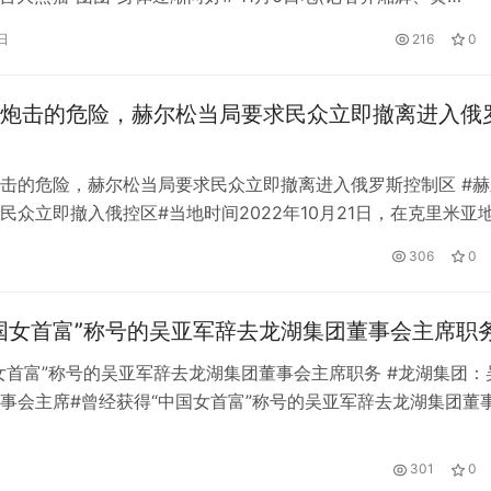
land China捐赠给台湾的大熊猫被怀疑患有恶性脑瘤。大熊猫保护
日
216
0
两名诊断、治疗和护理专家正在这里参与团团的治疗和护理工作
在接受新华社专访时表示，团团的身体状况正在逐步好转，未来
炮击的危险，赫尔松当局要求民众立即撤离进入俄
击的危险，赫尔松当局要求民众立即撤离进入俄罗斯控制区 #赫
民众立即撤入俄控区#当地时间2022年10月21日，在克里米亚
松避难的人们聚集在克里米亚Dzhankoi车站。 当地时间22日
306
0
尔松地区的亲俄地方行政机关要求所有居民立即离开。 据路透
维纳地方当局22日在社交媒体平台“电报”上表示，由于前线局…
国女首富”称号的吴亚军辞去龙湖集团董事会主席职
女首富”称号的吴亚军辞去龙湖集团董事会主席职务 #龙湖集团：
事会主席#曾经获得“中国女首富”称号的吴亚军辞去龙湖集团董
80年代出生的龙湖老员工陈接任。10月28日晚间，龙湖集团发
军辞任龙湖集团执行董事兼董事会主席，后担任龙湖集团战略发
日
301
0
集团现任执行董事兼首席执行官陈出任董事局主席。 据中新经纬