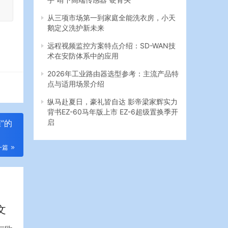
从三项市场第一到家庭全能洗衣房，小天
鹅定义洗护新未来
远程视频监控方案特点介绍：SD-WAN技
术在安防体系中的应用
2026年工业路由器选型参考：主流产品特
点与适用场景介绍
纵马赴夏日，豪礼皆自达 影帝梁家辉实力
背书EZ-60马年版上市 EZ-6超级置换季开
启
”的
一篇
文