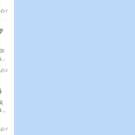
研究
0
。
…
罗
尔
地
，乌
0
社报
务
吴
事局
布公
展
0
28