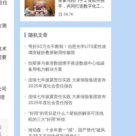
美巢与西门子工业软件携
往往
手，共同打造数字化工业
新篇章
56.7K
方测
随机文章
弯折50万次不断裂！伯恩光学UTG柔性玻
技术
璃突破折叠屏耐用性极限
需要
怡斯莱与秦淮数据携手推进数据中心低碳
备用电力解决方案
连续七年披露责任实践 大家保险集团发布
2025年度社会责任报告
公司
连续七年披露责任实践 大家保险集团发布
管理
2025年度社会责任报告
“好用”的背后是什么？硬核拆解添可洗地
机的三大“好用”科技
鉴
海伯森：十余年磨一“感”，国产替代“破风
注
手”啃下高端传感器“硬骨头”