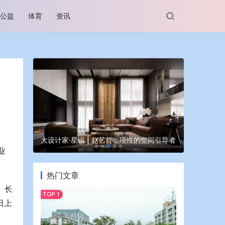
公益
体育
资讯
谷坊亮相
大设计家·星说 | 赵艺哲：理性的空间引导者
蒙牛亮相大
业
热门文章
、长
日上