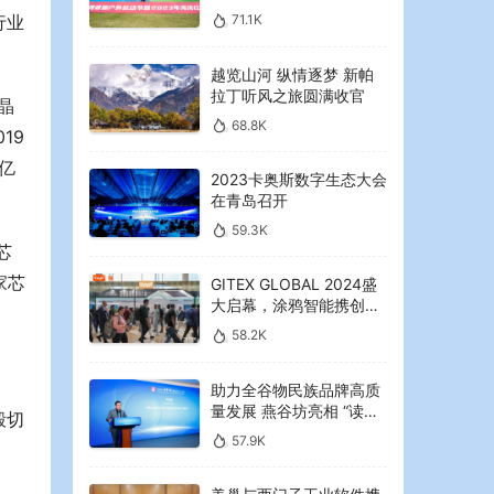
2023年海湾红叶节启幕
71.1K
行业
越览山河 纵情逐梦 新帕
拉丁听风之旅圆满收官
晶
68.8K
19
7亿
2023卡奥斯数字生态大会
在青岛召开
59.3K
芯
家芯
GITEX GLOBAL 2024盛
大启幕，涂鸦智能携创新
AI解决方案引领中东可持
58.2K
续未来
助力全谷物民族品牌高质
量发展 燕谷坊亮相 “读懂
殷切
中国”国际会议
57.9K