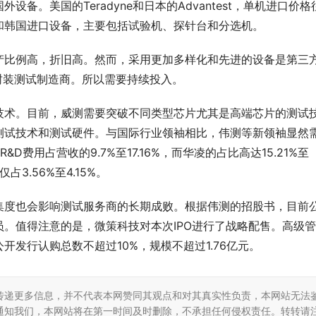
备。美国的Teradyne和日本的Advantest，单机进口价格
和韩国进口设备，主要包括试验机、探针台和分选机。
产比例高，折旧高。然而，采用更加多样化和先进的设备是第三
封装测试制造商。所以需要持续投入。
技术。目前，威测需要突破不同类型芯片尤其是高端芯片的测试
测试技术和测试硬件。与国际行业领袖相比，伟测等新领袖显然
&D费用占营收的9.7%至17.16%，而华凌的占比高达15.21%至
3.56%至4.15%。
集度也会影响测试服务商的长期成败。根据伟测的招股书，目前
。值得注意的是，微策科技对本次IPO进行了战略配售。高级
发行认购总数不超过10%，规模不超过1.76亿元。
传递更多信息，并不代表本网赞同其观点和对其真实性负责，本网站无法
通知我们，本网站将在第一时间及时删除，不承担任何侵权责任。转转请