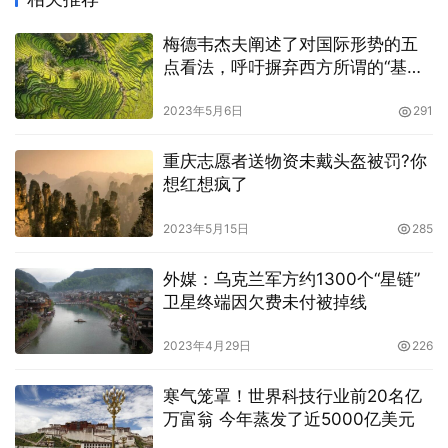
梅德韦杰夫阐述了对国际形势的五
点看法，呼吁摒弃西方所谓的“基于
规则的秩序”
2023年5月6日
291
重庆志愿者送物资未戴头盔被罚?你
想红想疯了
2023年5月15日
285
外媒：乌克兰军方约1300个“星链”
卫星终端因欠费未付被掉线
2023年4月29日
226
寒气笼罩！世界科技行业前20名亿
万富翁 今年蒸发了近5000亿美元