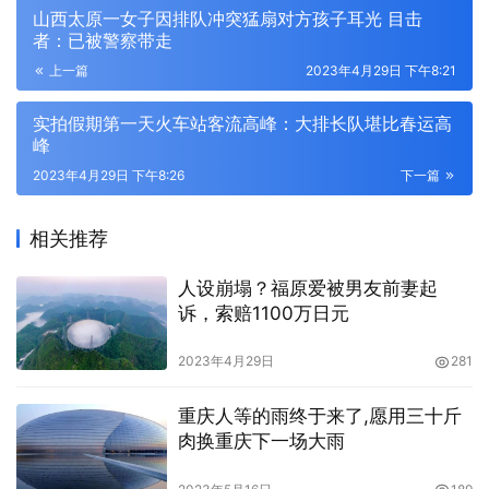
山西太原一女子因排队冲突猛扇对方孩子耳光 目击
者：已被警察带走
上一篇
2023年4月29日 下午8:21
实拍假期第一天火车站客流高峰：大排长队堪比春运高
峰
2023年4月29日 下午8:26
下一篇
相关推荐
人设崩塌？福原爱被男友前妻起
诉，索赔1100万日元
2023年4月29日
281
重庆人等的雨终于来了,愿用三十斤
肉换重庆下一场大雨