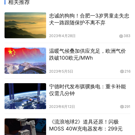
相关推荐
忠诚的狗狗！合肥一3岁男童走失忠
犬一路跟随保护不离不弃
2023年4月28日
383
温暖气候叠加供应充足，欧洲气价
跌破100欧元/MWh
2023年5月5日
216
宁德时代发布骐骥换电：重卡补能
仅需几分钟
2023年6月12日
291
《流浪地球2》道具还原！闪极
MOSS 40W充电器发布：299元