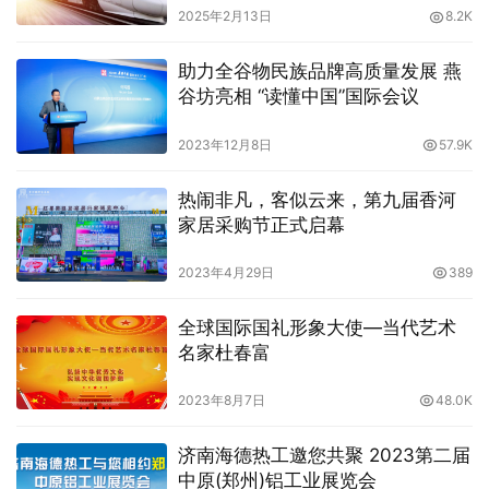
2025年2月13日
8.2K
助力全谷物民族品牌高质量发展 燕
谷坊亮相 “读懂中国”国际会议
2023年12月8日
57.9K
热闹非凡，客似云来，第九届香河
家居采购节正式启幕
2023年4月29日
389
全球国际国礼形象大使—当代艺术
名家杜春富
2023年8月7日
48.0K
济南海德热工邀您共聚 2023第二届
中原(郑州)铝工业展览会