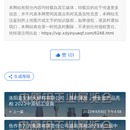
本网站有部分内容均转载自其它媒体，转载目的在于传递更多
信息，并不代表本网赞同其观点和对其真实性负责，本网站无
法鉴别所上传图片或文字的知识版权，如果侵犯，请及时通知
我们，本网站将在第一时间及时删除，不承担任何侵权责任。
转转请注明出处：
https://vip.xdyinyueqf.com/6248.html
赞
(0)
生成海报
洛阳嘉安耐火材料有限公司，厚积薄发，携全套产品亮
相 2023中原铝工业展
上一篇
2023年9月8日 下午4:58
焦作市万方集团有限责任公司盛装亮相2023第二届中