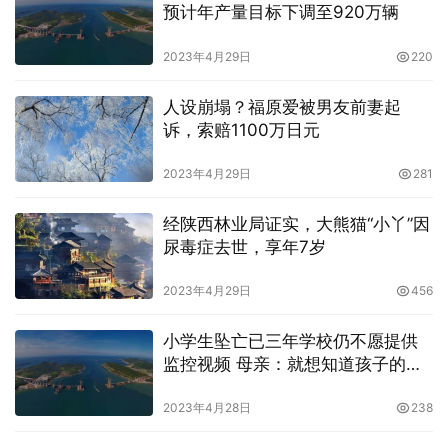
预计年产量目标下调至920万辆
2023年4月29日
220
人设崩塌？福原爱被男友前妻起
诉，索赔1100万日元
2023年4月29日
281
经陕西林业局证实，大熊猫“小丫”因
尿毒症去世，享年7岁
2023年4月29日
456
小学生坠亡已三年学校仍不愿提供
监控视频 母亲：就想知道孩子的真
正死因
2023年4月28日
238