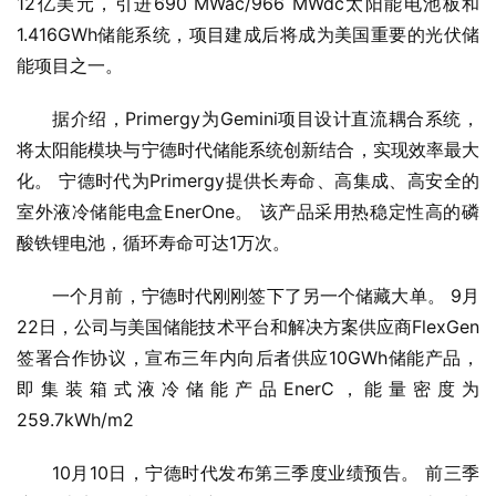
12亿美元，引进690 MWac/966 MWdc太阳能电池板和
1.416GWh储能系统，项目建成后将成为美国重要的光伏储
能项目之一。
据介绍，Primergy为Gemini项目设计直流耦合系统，
将太阳能模块与宁德时代储能系统创新结合，实现效率最大
化。 宁德时代为Primergy提供长寿命、高集成、高安全的
室外液冷储能电盒EnerOne。 该产品采用热稳定性高的磷
酸铁锂电池，循环寿命可达1万次。
一个月前，宁德时代刚刚签下了另一个储藏大单。 9月
22日，公司与美国储能技术平台和解决方案供应商FlexGen
签署合作协议，宣布三年内向后者供应10GWh储能产品，
即集装箱式液冷储能产品EnerC，能量密度为
259.7kWh/m2
10月10日，宁德时代发布第三季度业绩预告。 前三季