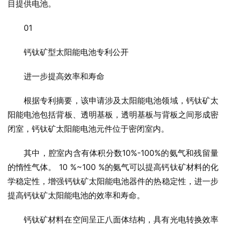
目提供电池。
01
钙钛矿型太阳能电池专利公开
进一步提高效率和寿命
根据专利摘要，该申请涉及太阳能电池领域，钙钛矿太
阳能电池包括背板、透明基板，透明基板与背板之间形成密
闭室，钙钛矿太阳能电池元件位于密闭室内。
其中，腔室内含有体积分数10%-100%的氨气和残留量
的惰性气体。 10 %~100 %的氨气可以提高钙钛矿材料的化
学稳定性，增强钙钛矿太阳能电池器件的热稳定性，进一步
提高钙钛矿太阳能电池的效率和寿命。
钙钛矿材料在空间呈正八面体结构，具有光电转换效率