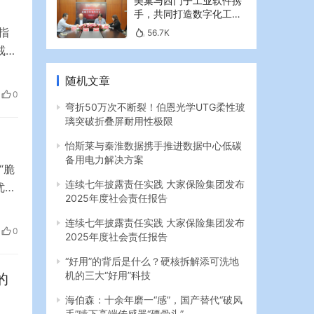
美巢与西门子工业软件携
手，共同打造数字化工业
新篇章
指
56.7K
戒
 胡
随机文章
，
0
弯折50万次不断裂！伯恩光学UTG柔性玻
璃突破折叠屏耐用性极限
怡斯莱与秦淮数据携手推进数据中心低碳
备用电力解决方案
“脆
连续七年披露责任实践 大家保险集团发布
优质
2025年度社会责任报告
脆
脆
连续七年披露责任实践 大家保险集团发布
0
2025年度社会责任报告
…
“好用”的背后是什么？硬核拆解添可洗地
机的三大“好用”科技
的
海伯森：十余年磨一“感”，国产替代“破风
手”啃下高端传感器“硬骨头”