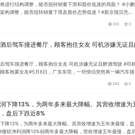
将进行结构调整，能否扭转销量下滑和股价低迷的局面？ #小鹏
架构调整，能否扭转销量下滑及股价态势低迷？#新京报贝壳
，0.11，0.95%)财经讯10月22日，有媒体披露，小鹏汽车汽车董事
220
0
鹏近日连续多日主持公司管理层会议，并于10月21日晚间全体员
体组织架构调整。针对这一情况，果壳财经记者采访了小鹏汽…
酒后驾车撞进餐厅，顾客抱住女友 司机涉嫌无证且
后驾车撞进餐厅，顾客抱住女友 司机涉嫌无证且醉酒驾驶 #司
顾客抱紧女友#5月6日，广东东莞，一对情侣突然将一辆汽车撞
冲进餐厅向他们开去。在惊心动魄的一瞬间，男子转过身，紧紧
240
0
幸运的是，汽车在他们后面停下了。 男子回应车撞店瞬间抱住女
夸张了。事故中有两人受轻伤，餐厅财产和两辆汽车受损。经查
…
润下降13%，为两年多来最大降幅。其营收增速为
，盘后下跌近8%
下降13%，为两年多来最大降幅。其营收增速为五年来最慢，盘
 #微软净利润降13%创两年多最大降幅，营收增速五年最慢，盘