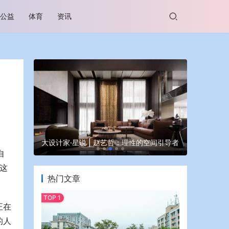
公益
体育
资讯
谷坊亮相
大设计家·星说 | 赵艺哲：理性的空间引导者
蒙牛亮相大
 
。这
热门文章
正在
的人