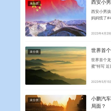
西安小男
未分类
西安小男孩
妈妈慌了#
指”。妈妈
女士看到戒
2023年4月29
赶紧联系班
世界首个
未分类
世界首个龙
蜜”特写 
龙眼荔枝属
蜜”的真颜
2023年5月15
蜜”是历时
小鹏汽车
未分类
局面？