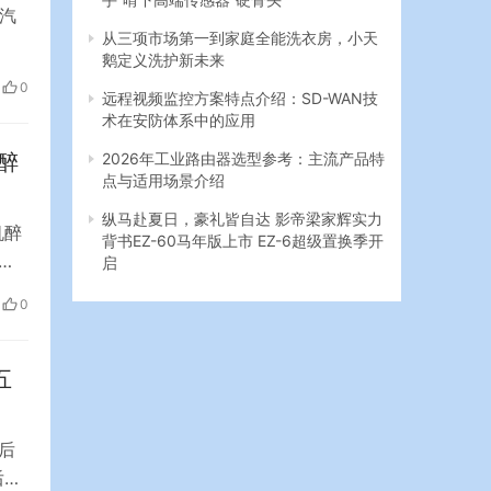
汽
从三项市场第一到家庭全能洗衣房，小天
鹅定义洗护新未来
长兼
0
远程视频监控方案特点介绍：SD-WAN技
工发
术在安防体系中的应用
醉
2026年工业路由器选型参考：主流产品特
点与适用场景介绍
纵马赴夏日，豪礼皆自达 影帝梁家辉实力
机醉
背书EZ-60马年版上市 EZ-6超级置换季开
向
启
抱
0
友:
，
五
后
后跌