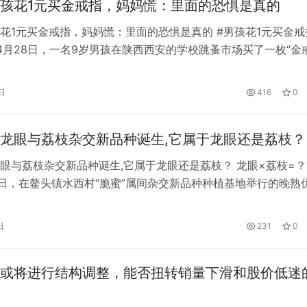
孩花1元买金戒指，妈妈慌：里面的恐惧是真的
花1元买金戒指，妈妈慌：里面的恐惧是真的 #男孩花1元买金戒
4月28日，一名9岁男孩在陕西西安的学校跳蚤市场买了一枚“金
胡女士说，学校举办跳蚤市场，儿子用1块钱给她买了一枚戒指。
指内侧刻着999。她不确定这是真是假。她怕孩子偷了她父母的
日
416
0
主任。目前还没找到卖家，她只能等卖家找到。
龙眼与荔枝杂交新品种诞生,它属于龙眼还是荔枝？
眼与荔枝杂交新品种诞生,它属于龙眼还是荔枝？ 龙眼×荔枝=？
近日，在鳌头镇水西村“脆蜜”属间杂交新品种种植基地举行的晚熟
间杂交新品种“脆蜜（SZ52）”现场观摩品鉴会上，记者见到了“
。据育种团队负责人、华南农业大学园艺学院教授刘成明介绍，“
日
231
0
15年研发出来的，选育了石硖龙眼和紫娘喜荔枝作为杂交对象。
或将进行结构调整，能否扭转销量下滑和股价低迷