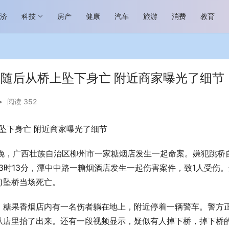
经济
科技
房产
健康
汽车
旅游
消费
教育
，随后从桥上坠下身亡 附近商家曝光了细节
•
阅读 352
坠下身亡 附近商家曝光了细节
场进入恢复发展快车道 向“新”而
助力全谷物民族品牌高质量发展 燕
生机
“读懂中国”国际会议
日晚，广西壮族自治区柳州市一家糖烟店发生一起命案。嫌犯跳桥自
日23时13分，潭中中路一糖烟酒店发生一起伤害案件，致1人受伤
)坠桥当场死亡。
。糖果香烟店内有一名伤者躺在地上，附近停着一辆警车。警方
从店里抬了出来。还有一段视频显示，疑似有人掉下桥，掉下桥