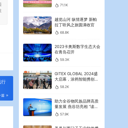
2023年海湾红叶节启幕
鉴
71.1K
注
越览山河 纵情逐梦 新帕
拉丁听风之旅圆满收官
68.8K
2023卡奥斯数字生态大会
在青岛召开
59.3K
GITEX GLOBAL 2024盛
大启幕，涂鸦智能携创新
流行
AI解决方案引领中东可持
58.2K
续未来
一篇
助力全谷物民族品牌高质
量发展 燕谷坊亮相 “读懂
中国”国际会议
57.9K