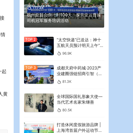
112.4K
杭州亚运会倒计时100天！探营亚运曹操
他接
司机冠军服务培训活动
解情
“太空快递”已送达：神十
五航天员预计明天上午“拆
快递”
96.9K
成都天府中药城·2023产
一起
业建圈强链招商引智（大
湾区）专场推介会在广州
81.3K
举行
人黄
全球国际国礼形象大使—
当代艺术名家朱继善
80.5K
打造休闲度假旅游品牌 |
上海湾首届户外运动节暨