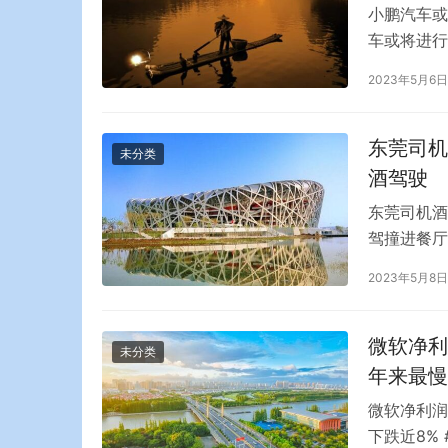
小鹏汽车或
车或将进行
(11.65
2023年5月6日
CEO何肖
邮件宣布整
东莞司机
未分类
酒驾驶
东莞司机酒
驾撞进餐厅
玻璃外墙，
2023年5月8日
住了女友。
被吓到了，
该男司机为
微软净利
未分类
年来最慢
微软净利润
下跌近8%