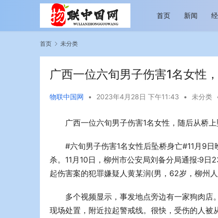
首页
新闻
首页
未分类
广西一位六旬男子伤害1名女性
物联中国网
•
2023年4月28日 下午11:43
•
未分类
广西一位六旬男子伤害1名女性，随后从桥上
越览山河 纵情逐梦 新帕拉丁听风之旅即日
今年旅游市
启程
行展现蓬勃
#六旬男子伤害1名女性后坠桥身亡#11月9
杀。11月10日，柳州市公安局刘备分局通报:9
起伤害案的犯罪嫌疑人黄某润(男，62岁，柳州人
多个视频显示，事发地点旁边有一家狗肉店
现场处置，附近拉起警戒线。很快，受伤的人被