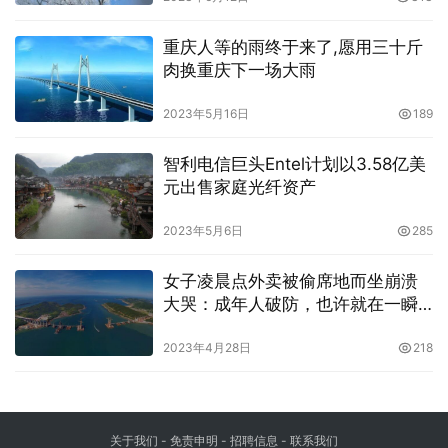
重庆人等的雨终于来了,愿用三十斤
肉换重庆下一场大雨
2023年5月16日
189
智利电信巨头Entel计划以3.58亿美
元出售家庭光纤资产
2023年5月6日
285
女子凌晨点外卖被偷席地而坐崩溃
大哭：成年人破防，也许就在一瞬
间
2023年4月28日
218
关于我们
-
免责申明
- 招聘信息 -
联系我们