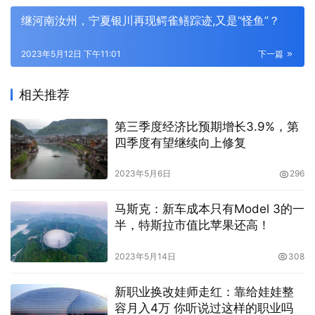
继河南汝州，宁夏银川再现鳄雀鳝踪迹,又是“怪鱼”？
2023年5月12日 下午11:01
下一篇
相关推荐
第三季度经济比预期增长3.9%，第
四季度有望继续向上修复
2023年5月6日
296
马斯克：新车成本只有Model 3的一
半，特斯拉市值比苹果还高！
2023年5月14日
308
新职业换改娃师走红：靠给娃娃整
容月入4万 你听说过这样的职业吗