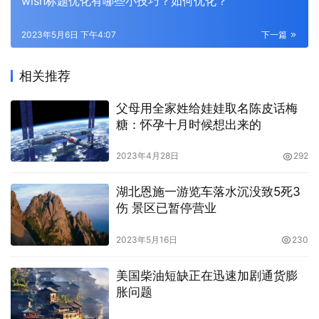
wish标题优化有哪些小技巧？如何优化？
2023年5月6日 下午4:07
下一篇
相关推荐
父母用全家姓给娃娃取名陈皮话梅
糖：怀孕十月时候想出来的
2023年4月28日
292
湖北恩施一游览车落水沉没致5死3
伤 景区已暂停营业
2023年5月16日
230
美国柴油短缺正在迅速加剧通货膨
胀问题