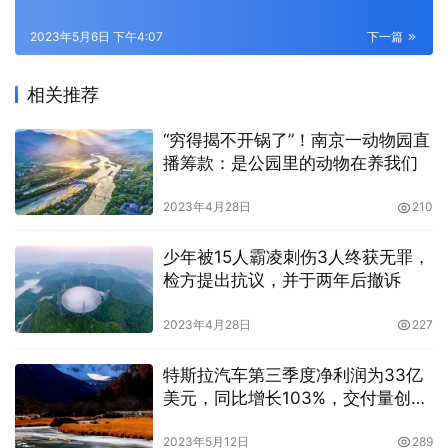
2023年5月6日 下午4:07
下一篇
相关推荐
“穷得揭不开锅了”！南京一动物园直
播筹款：是公园里的动物在养我们
2023年4月28日
210
少年被15人霸凌刺伤3人终获无罪，
检方提出抗议，并于两年后撤诉
2023年4月28日
227
特斯拉汽车第三季度净利润为33亿
美元，同比增长103%，交付量创纪
录
2023年5月12日
289