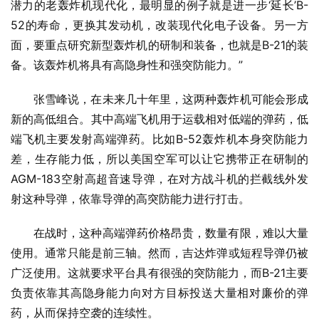
潜力的老轰炸机现代化，最明显的例子就是进一步‘延长’B-
52的寿命，更换其发动机，改装现代化电子设备。另一方
面，要重点研究新型轰炸机的研制和装备，也就是B-21的装
备。该轰炸机将具有高隐身性和强突防能力。”
张雪峰说，在未来几十年里，这两种轰炸机可能会形成
新的高低组合。其中高端飞机用于运载相对低端的弹药，低
端飞机主要发射高端弹药。比如B-52轰炸机本身突防能力
差，生存能力低，所以美国空军可以让它携带正在研制的
AGM-183空射高超音速导弹，在对方战斗机的拦截线外发
射这种导弹，依靠导弹的高突防能力进行打击。
在战时，这种高端弹药价格昂贵，数量有限，难以大量
使用。通常只能是前三轴。然而，吉达炸弹或短程导弹仍被
广泛使用。这就要求平台具有很强的突防能力，而B-21主要
负责依靠其高隐身能力向对方目标投送大量相对廉价的弹
药，从而保持空袭的连续性。