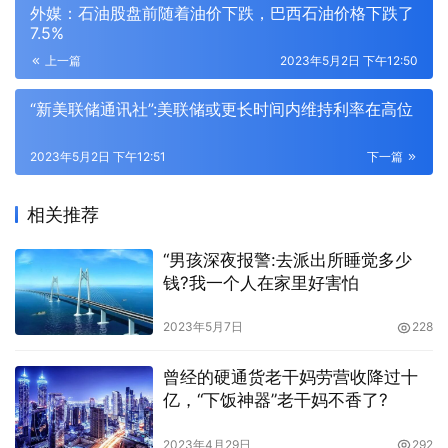
外媒：石油股盘前随着油价下跌，巴西石油价格下跌了
7.5%
上一篇
2023年5月2日 下午12:50
“新美联储通讯社”:美联储或更长时间内维持利率在高位
2023年5月2日 下午12:51
下一篇
相关推荐
“男孩深夜报警:去派出所睡觉多少
钱?我一个人在家里好害怕
2023年5月7日
228
曾经的硬通货老干妈劳营收降过十
亿，“下饭神器”老干妈不香了?
2023年4月29日
292