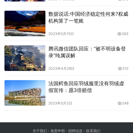
数据说话:中国经济稳定性何来?权威
机构算了一笔账
2023年5月15日
363
腾讯微信团队回应：“被不明设备登
录”纯属误解
2023年4月29日
210
法国鳄鱼回应羽绒服里没有羽绒虚
假宣传：愿3倍赔偿
2023年5月3日
248
关于我们
-
免责申明
- 招聘信息 -
联系我们