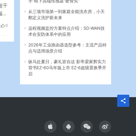
超千
从三项市场第一到家庭全能洗衣房，小天
端的
鹅定义洗护新未来
的生
0
远程视频监控方案特点介绍：SD-WAN技
的计
术在安防体系中的应用
2026年工业路由器选型参考：主流产品特
点与适用场景介绍
纵马赴夏日，豪礼皆自达 影帝梁家辉实力
背书EZ-60马年版上市 EZ-6超级置换季开
启