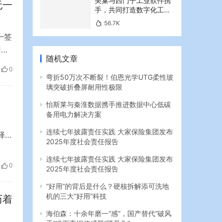
美巢与西门子工业软件携
无一
手，共同打造数字化工业
新篇章
56.7K
一签
回来
随机文章
。
0
价溢
弯折50万次不断裂！伯恩光学UTG柔性玻
璃突破折叠屏耐用性极限
怡斯莱与秦淮数据携手推进数据中心低碳
备用电力解决方案
连续七年披露责任实践 大家保险集团发布
择合
2025年度社会责任报告
的
连续七年披露责任实践 大家保险集团发布
升，
0
2025年度社会责任报告
搜
“好用”的背后是什么？硬核拆解添可洗地
机的三大“好用”科技
历着
海伯森：十余年磨一“感”，国产替代“破风
手”啃下高端传感器“硬骨头”