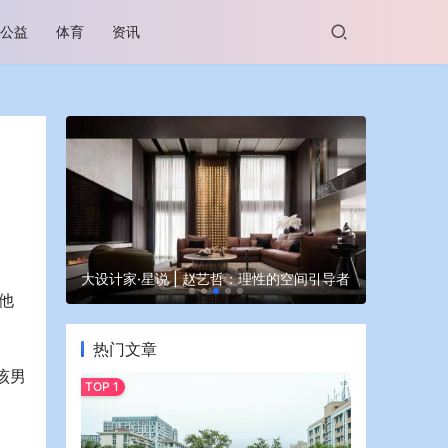
公益
体育
资讯
谷坊亮相
大设计家·星说 | 赵艺哲：理性的空间引导者
蒙牛亮相大
他
热门文章
该男