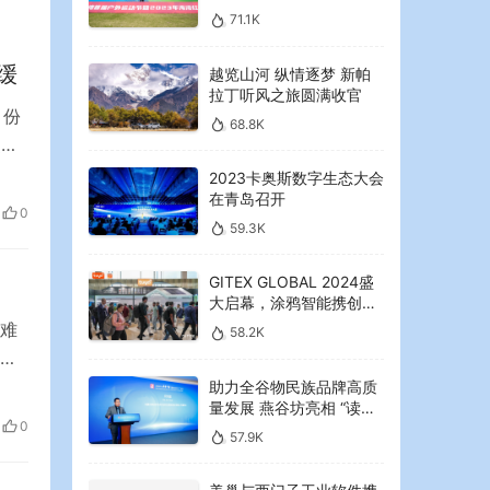
2023年海湾红叶节启幕
71.1K
缓
越览山河 纵情逐梦 新帕
拉丁听风之旅圆满收官
月份
68.8K
史新
0月
2023卡奥斯数字生态大会
在青岛召开
第三
0
59.3K
GITEX GLOBAL 2024盛
大启幕，涂鸦智能携创新
AI解决方案引领中东可持
难
58.2K
续未来
车
防鉴
助力全谷物民族品牌高质
量发展 燕谷坊亮相 “读懂
司
0
中国”国际会议
57.9K
向