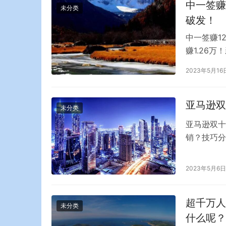
中一签赚
未分类
破发！
中一签赚1
赚1.26
了。今天上
2023年5月16
卓创资讯(4
价84.3
亚马逊双
未分类
亚马逊双十
销？技巧分
适的活动为
双十一活动
2023年5月6日
在现有房源
索消费者。
超千万人
未分类
什么呢？