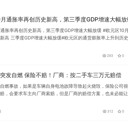
0月通胀率再创历史新高，第三季度GDP增速大幅放
月通胀率再创历史新高，第三季度GDP增速大幅放缓 #欧元区10
新高 三季度GDP增速大幅放缓#欧元区的通货膨胀率上升到历
区经济失去了动力，对经济衰退的担忧几乎不可避免。 欧元区1
比上涨10.7%，预期为10.3%，前值为10%，再创新高。 欧元区
293
0
同比上涨2.1%，与预期一致，但远低于第二季度…
突发自燃 保险不赔！厂商：按二手车三万元赔偿
自燃事故，如果是车辆自身电池故障导致起火烧毁，保险公司很
赔，会要求车主向厂商索赔，但是厂商的赔偿方案，也未必能让
近日，北京李先生的北汽电动车突发自燃，整车被烧毁，经过消
火原因是电池电气线路故障，并非由外部火源引发对此，保险公
日
312
0
车辆自身故障导致起火的话，保险公司是不予理赔的，需要车主
 但李先…