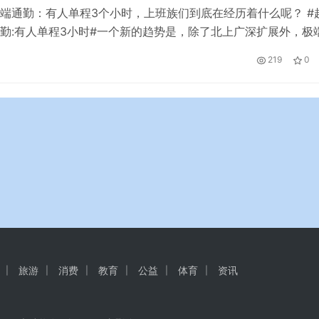
端通勤：有人单程3个小时，上班族们到底在经历着什么呢？ #
勤:有人单程3小时#一个新的趋势是，除了北上广深扩展外，极
非一线城市扩展开来。 各地城市的变迁，正在逐步改造年轻人
219
0
忍受着60分钟以上极端通勤的人口，超过了1400万人。 01 正确
下的时间只有三分钟。 早上7:59，从江苏昆山出发，G7…
旅游
消费
教育
公益
体育
资讯