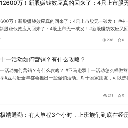
12600万！新股赚钱效应真的回来了：4只上市股
2600万！新股赚钱效应真的回来了：4只上市股无一破发！ #中
万！新股赚钱效应又回来了：4股上市无一破发！#新股赚钱效应又
市的新股整体表现不错。四只上市新股早盘全部上涨，无一破发
日
238
0
8.690，18.70，62.35%)今日早盘一度达到55.28元，较发行
3%。如果以此价格计算，中怡谦卓创信息的…
十一活动如何营销？有什么攻略？
一活动如何营销？有什么攻略？ #亚马逊双十一活动怎么样做营
享#亚马逊全年都会推出一些促销活动。对于卖家朋友，可以选
他们报名。不同的活动有不同的运营策略，那么如何营销亚马逊
呢？ 第一，大力推广之前的关键词优化 前期随着搜索热度的提
211
0
的关键位置增加特定节假日的关键词，有助于在推广期吸引定向
这时…
极端通勤：有人单程3个小时，上班族们到底在经