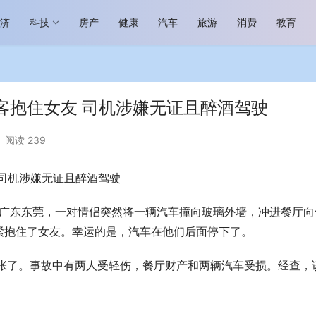
经济
科技
房产
健康
汽车
旅游
消费
教育
客抱住女友 司机涉嫌无证且醉酒驾驶
阅读 239
司机涉嫌无证且醉酒驾驶
场进入恢复发展快车道 向“新”而
助力全谷物民族品牌高质量发展 燕
生机
“读懂中国”国际会议
，广东东莞，一对情侣突然将一辆汽车撞向玻璃外墙，冲进餐厅向
紧抱住了女友。幸运的是，汽车在他们后面停下了。
夸张了。事故中有两人受轻伤，餐厅财产和两辆汽车受损。经查，