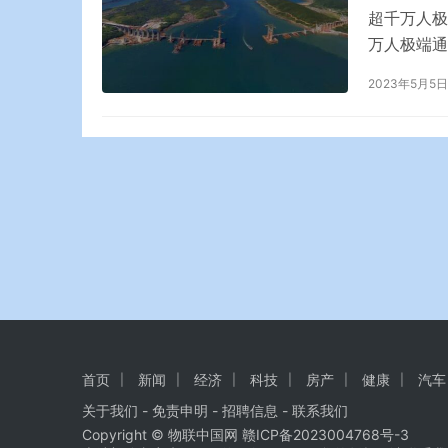
超千万人极
万人极端通
通勤者还从
2023年5月5日
活。 全国
划 晓妍剩
首页
新闻
经济
科技
房产
健康
汽车
关于我们
-
免责申明
- 招聘信息 -
联系我们
Copyright © 物联中国网
赣ICP备2023004768号-3