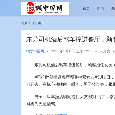
首页
新闻
首页
未分类
东莞司机酒后驾车撞进餐厅，顾
物联中国网
•
2023年5月8日 上午12:50
•
未分类
•
东莞司机酒后驾车撞进餐厅，顾客抱住女友 
越览山河 纵情逐梦 新帕拉丁听风之旅即日
今年旅游市
启程
行展现蓬勃
#司机醉驾撞进餐厅顾客抱紧女友#5月6日
们开去。在惊心动魄的一瞬间，男子转过身，紧
男子回应车撞店瞬间抱住女友:被吓到了，
司机为无证酒驾。