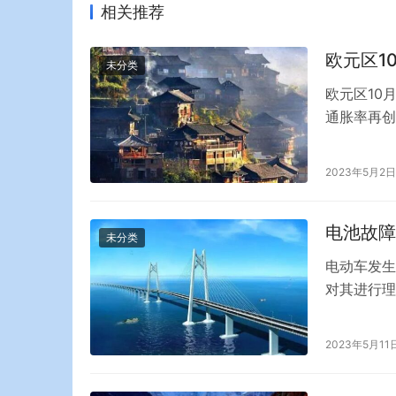
相关推荐
欧元区1
未分类
欧元区10
通胀率再创
高，但欧元
协调CPI同
2023年5月2日
季度GDP
电池故障
未分类
电动车发生
对其进行理
主满意。 
定，认定起
2023年5月11
称，如果是
厂商索赔。