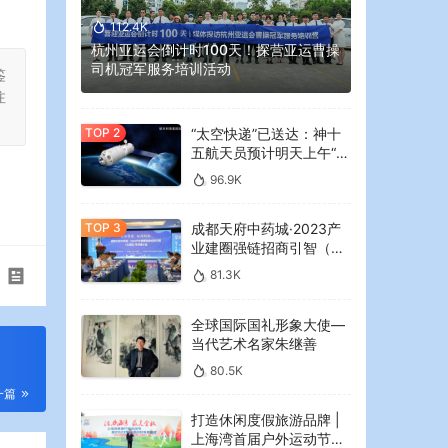
112.4K
杭州亚运会倒计时100天！探营亚运曹操
司机冠军服务培训活动
鉴
注
“太空快递”已送达：神十
五航天员预计明天上午“拆
快递”
96.9K
成都天府中药城·2023产
业建圈强链招商引智（大
湾区）专场推介会在广州
81.3K
举行
全球国际国礼形象大使—
当代艺术名家朱继善
80.5K
一篇
打造休闲度假旅游品牌 |
上海湾首届户外运动节暨