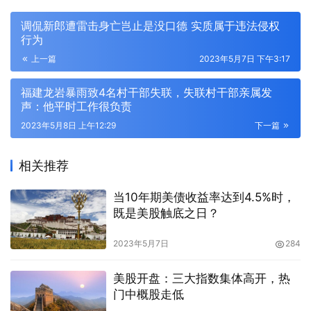
调侃新郎遭雷击身亡岂止是没口德 实质属于违法侵权
行为
上一篇
2023年5月7日 下午3:17
福建龙岩暴雨致4名村干部失联，失联村干部亲属发
声：他平时工作很负责
2023年5月8日 上午12:29
下一篇
相关推荐
当10年期美债收益率达到4.5%时，
既是美股触底之日？
2023年5月7日
284
美股开盘：三大指数集体高开，热
门中概股走低