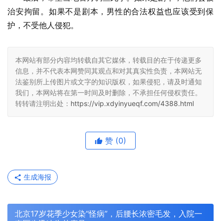
治安拘留。如果不是剧本，男性的合法权益也应该受到保
护，不受他人侵犯。
本网站有部分内容均转载自其它媒体，转载目的在于传递更多
信息，并不代表本网赞同其观点和对其真实性负责，本网站无
法鉴别所上传图片或文字的知识版权，如果侵犯，请及时通知
我们，本网站将在第一时间及时删除，不承担任何侵权责任。
转转请注明出处：
https://vip.xdyinyueqf.com/4388.html
赞
(0)
生成海报
北京17岁花季少女染“怪病”，后腰长浓密毛发，入院一