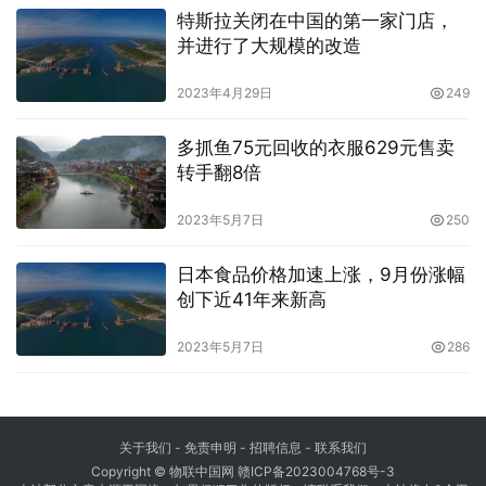
特斯拉关闭在中国的第一家门店，
并进行了大规模的改造
2023年4月29日
249
多抓鱼75元回收的衣服629元售卖
转手翻8倍
2023年5月7日
250
日本食品价格加速上涨，9月份涨幅
创下近41年来新高
2023年5月7日
286
关于我们
-
免责申明
- 招聘信息 -
联系我们
Copyright © 物联中国网
赣ICP备2023004768号-3