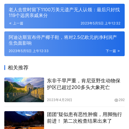
老人去世时留下1100万美元遗产无人认领：最后只好找
119个远房亲戚来分
上一篇
2023年5月5日 上午12:32
阿迪达斯宣布停产椰子鞋，将对2.5亿欧元的净利润产
生负面影响
2023年5月5日 上午12:33
下一篇
相关推荐
东非干旱严重，肯尼亚野生动物保
护区已超过200多头大象死亡
2023年4月29日
292
团团”疑似患有恶性肿瘤，用脚拖行
前进！ 第二次检查结果出来了