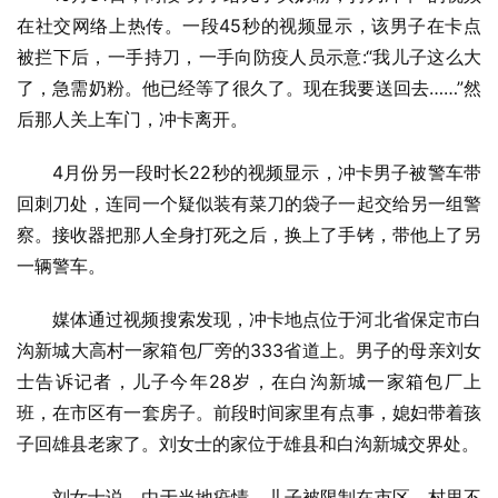
在社交网络上热传。一段45秒的视频显示，该男子在卡点
被拦下后，一手持刀，一手向防疫人员示意:“我儿子这么大
了，急需奶粉。他已经等了很久了。现在我要送回去……”然
后那人关上车门，冲卡离开。
4月份另一段时长22秒的视频显示，冲卡男子被警车带
回刺刀处，连同一个疑似装有菜刀的袋子一起交给另一组警
察。接收器把那人全身打死之后，换上了手铐，带他上了另
一辆警车。
媒体通过视频搜索发现，冲卡地点位于河北省保定市白
沟新城大高村一家箱包厂旁的333省道上。男子的母亲刘女
士告诉记者，儿子今年28岁，在白沟新城一家箱包厂上
班，在市区有一套房子。前段时间家里有点事，媳妇带着孩
子回雄县老家了。刘女士的家位于雄县和白沟新城交界处。
刘女士说，由于当地疫情，儿子被限制在市区，村里不