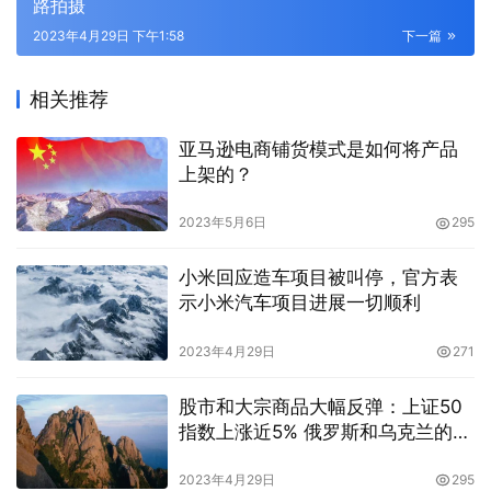
路拍摄
2023年4月29日 下午1:58
下一篇
相关推荐
亚马逊电商铺货模式是如何将产品
上架的？
2023年5月6日
295
小米回应造车项目被叫停，官方表
示小米汽车项目进展一切顺利
2023年4月29日
271
股市和大宗商品大幅反弹：上证50
指数上涨近5% 俄罗斯和乌克兰的利
好消息刺激菜粕上涨4%，豆粕创下
新高
2023年4月29日
295