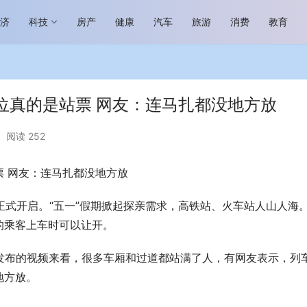
经济
科技
房产
健康
汽车
旅游
消费
教育
位真的是站票 网友：连马扎都没地方放
阅读 252
 网友：连马扎都没地方放
场进入恢复发展快车道 向“新”而
助力全谷物民族品牌高质量发展 燕
生机
“读懂中国”国际会议
期正式开启。“五一”假期掀起探亲需求，高铁站、火车站人山人海
的乘客上车时可以让开。
发布的视频来看，很多车厢和过道都站满了人，有网友表示，列
地方放。