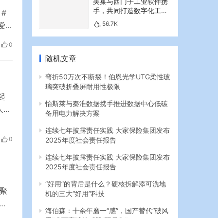
美巢与西门子工业软件携
手，共同打造数字化工业
#
新篇章
56.7K
爱
公司
0
较去
随机文章
弯折50万次不断裂！伯恩光学UTG柔性玻
璃突破折叠屏耐用性极限
起
怡斯莱与秦淮数据携手推进数据中心低碳
人受
备用电力解决方案
他
连续七年披露责任实践 大家保险集团发布
或
2025年度社会责任报告
0
育，
连续七年披露责任实践 大家保险集团发布
2025年度社会责任报告
“好用”的背后是什么？硬核拆解添可洗地
聚
机的三大“好用”科技
尔
海伯森：十余年磨一“感”，国产替代“破风