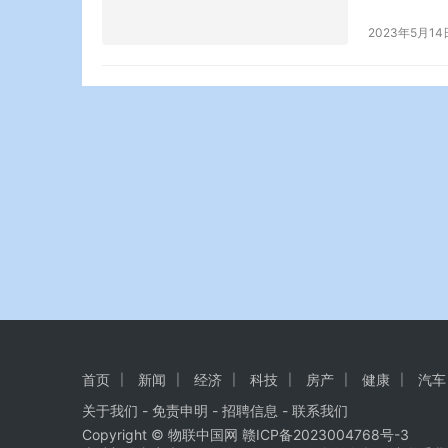
策？欧盟内
2023年5月14
者郑智:根
能源、经济
首页
新闻
经济
科技
房产
健康
汽车
关于我们
-
免责申明
- 招聘信息 -
联系我们
Copyright © 物联中国网
赣ICP备2023004768号-3