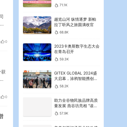
2023年海湾红叶节启幕
71.1K
司
越览山河 纵情逐梦 新帕
殴
拉丁听风之旅圆满收官
客机
68.8K
0
2023卡奥斯数字生态大会
在青岛召开
59.3K
分获
GITEX GLOBAL 2024盛
大启幕，涂鸦智能携创新
证
AI解决方案引领中东可持
，将
58.2K
续未来
根据
0
助力全谷物民族品牌高质
量发展 燕谷坊亮相 “读懂
中国”国际会议
57.9K
增