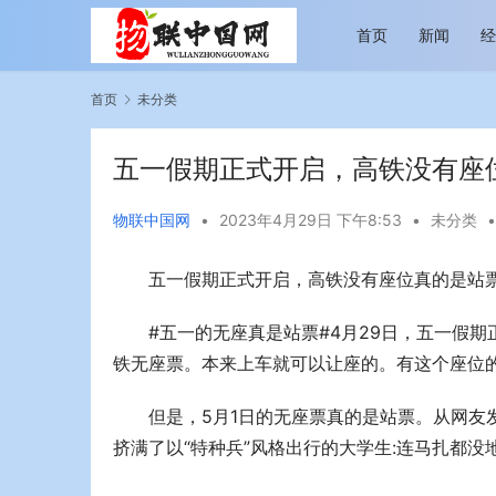
首页
新闻
首页
未分类
五一假期正式开启，高铁没有座
物联中国网
•
2023年4月29日 下午8:53
•
未分类
•
五一假期正式开启，高铁没有座位真的是站票
越览山河 纵情逐梦 新帕拉丁听风之旅即日
今年旅游市
启程
行展现蓬勃
#五一的无座真是站票#4月29日，五一假
铁无座票。本来上车就可以让座的。有这个座位
但是，5月1日的无座票真的是站票。从网友
挤满了以“特种兵”风格出行的大学生:连马扎都没