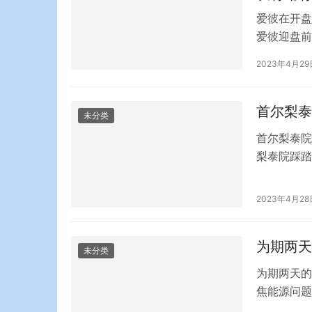
爱彼在开盘
爱彼迎盘前
彼美国(10
2023年4月29
2022财
年同期的22
首尔梨泰
未分类
首尔梨泰院
梨泰院踩踏
伤的梨泰院
们把人放在
2023年4月28
“踩踏游戏
…
为期两天
未分类
为期两天的
焦能源问题
举行。面对