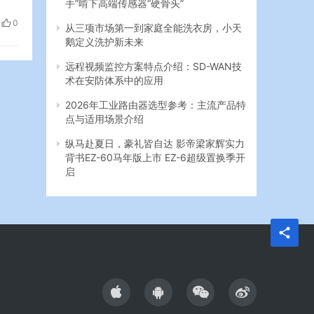
手”啃下高端传感器“硬骨头”
总记
0
从三项市场第一到家庭全能洗衣房，小天
势、
鹅定义洗护新未来
远程视频监控方案特点介绍：SD-WAN技
术在安防体系中的应用
2026年工业路由器选型参考：主流产品特
点与适用场景介绍
纵马赴夏日，豪礼皆自达 影帝梁家辉实力
背书EZ-60马年版上市 EZ-6超级置换季开
启