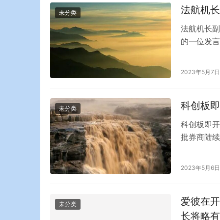
法航机长
未分类
法航机长副
的一位发言
被停飞。 
从日内瓦飞
2023年5月7日
中，机长和
科创板即
未分类
科创板即开
批券商陆续
券公司获悉
为科创板市
2023年5月6日
市场情况逐
业。 科创
爱彼在开
未分类
长将略有