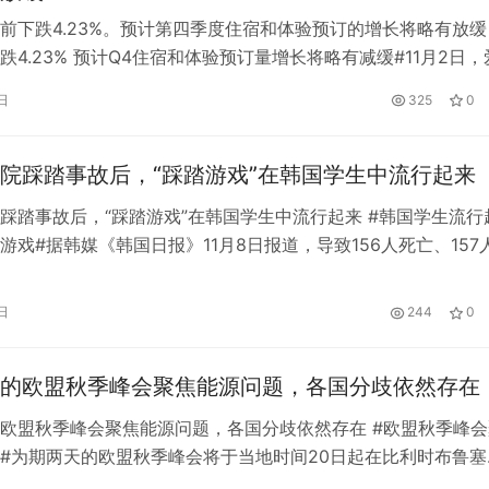
前下跌4.23%。预计第四季度住宿和体验预订的增长将略有放缓 
跌4.23% 预计Q4住宿和体验预订量增长将略有减缓#11月2日，
9.05，2.14，2.00%)下跌4.23%，报104.44美元。爱彼发布了
日
325
0
年第三季度财报。报告显示，爱彼第三季度营收为28.84亿美元，
.37亿美元增长29%，未…
院踩踏事故后，“踩踏游戏”在韩国学生中流行起来
踩踏事故后，“踩踏游戏”在韩国学生中流行起来 #韩国学生流行
游戏#据韩媒《韩国日报》11月8日报道，导致156人死亡、157
踩踏事故发生后，模仿游戏这一悲剧在韩国中学生中流行起来。
地板上，然后把他们按上去。学生们称这种游戏为“梨泰院游戏”
日
244
0
”。 此事引发韩国教育界关注。一些老师要求对学生进行安全教
的欧盟秋季峰会聚焦能源问题，各国分歧依然存在
欧盟秋季峰会聚焦能源问题，各国分歧依然存在 #欧盟秋季峰会
#为期两天的欧盟秋季峰会将于当地时间20日起在比利时布鲁塞
近年来前所未有的能源危机和高通胀，本次峰会将出台怎样的对