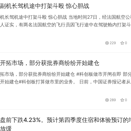
副机长驾机途中打架斗殴 惊心胆战
机长驾机途中打架斗殴 惊心胆战 当地时间27日，经法国航空公
人证实，有两名法国航空的飞行员因飞行途中在驾驶舱内打架斗
这场“空中纠纷”发生在2022年6月，两名飞行员在驾驶一架空客
往巴黎的途中，在驾驶舱内大打出手。在客机起飞后的爬升过程
229
0
副机长出现争执，并很快升级为肢体冲突。
开拓市场，部分获批券商纷纷开始建仓
拓市场，部分获批券商纷纷开始建仓 #科创板做市开闸在即 部
开始建仓#科创板打算做市里的业务。 日前，中国证券报记者从
，部分做市商已开始陆续建仓。 做市商作为新的市场参与主体
场带来增量资金。 证券公司表示，在市场业务顺利运行后，将
289
0
步增加市场股票，重点关注低流动性股票，挖掘有成长潜力的企
板…
盘前下跌4.23%。预计第四季度住宿和体验预订的
放缓