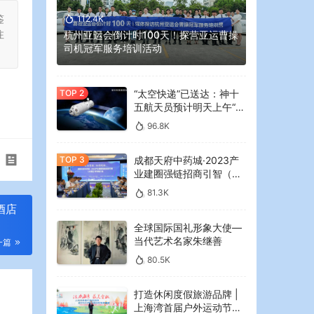
鉴
112.4K
注
杭州亚运会倒计时100天！探营亚运曹操
司机冠军服务培训活动
“太空快递”已送达：神十
五航天员预计明天上午“拆
快递”
96.8K
成都天府中药城·2023产
业建圈强链招商引智（大
湾区）专场推介会在广州
81.3K
举行
酒店
全球国际国礼形象大使—
当代艺术名家朱继善
一篇
80.5K
打造休闲度假旅游品牌 |
上海湾首届户外运动节暨