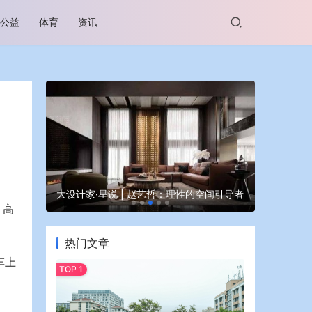
公益
体育
资讯
谷坊亮相
大设计家·星说 | 赵艺哲：理性的空间引导者
蒙牛亮相大
。高
热门文章
车上