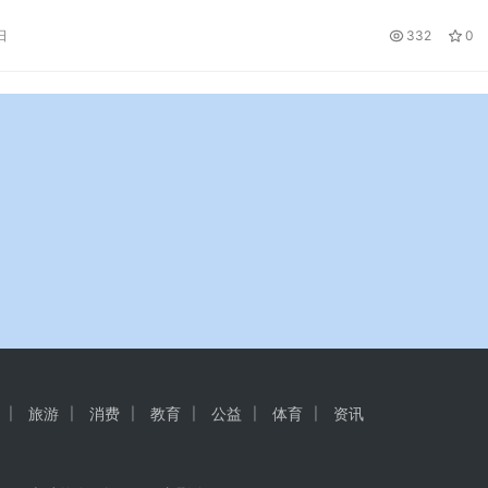
部有哪些利益冲突？看前台记者从现场发回的观察报告。 台湾
日
332
0
据欧盟公布的会议日程，本次季度欧盟峰会将重点讨论乌克兰局
和对…
旅游
消费
教育
公益
体育
资讯