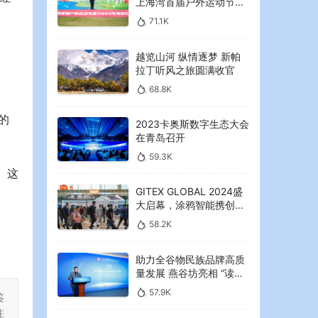
2023年海湾红叶节启幕
71.1K
越览山河 纵情逐梦 新帕
拉丁听风之旅圆满收官
68.8K
2023卡奥斯数字生态大会
的
在青岛召开
59.3K
 这
GITEX GLOBAL 2024盛
大启幕，涂鸦智能携创新
AI解决方案引领中东可持
58.2K
续未来
助力全谷物民族品牌高质
量发展 燕谷坊亮相 “读懂
中国”国际会议
57.9K
鉴
注