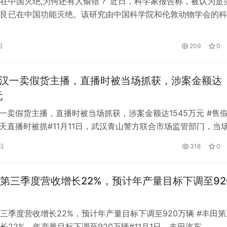
在中国灭绝,为何还有人偷猎？ 近日，科学家报告称，被认为是
艮已在中国功能灭绝。该研究由中国科学院和伦敦动物学会的科
，已发表在英国《皇家学会开放科学》杂志上。1988年，儒艮
一级重点保护动物，然而自 2008 年以来，已没有儒艮在中国
日
209
0
少网友：儒艮作为国家一级重点保护动物，为何还有人偷猎？ 
武汉一卖假货主播，直播时被当场抓获，涉案金额达
元
汉一卖假货主播，直播时被当场抓获，涉案金额达1545万元 #售
当天直播时被抓#11月11日，武汉青山警方联合市场监管部门，当
售假的网店店主潘某及4名店员。自2017年以来，潘等人标记某
日
318
0
售假冒服装3万余件，涉案金额1545万元。目前，案件正在办理
第三季度营收增长22%，预计年产量目标下调至92
三季度营收增长22%，预计年产量目标下调至920万辆 #丰田第
长22%，年产量目标下调至920万辆#11月1日，丰田汽车