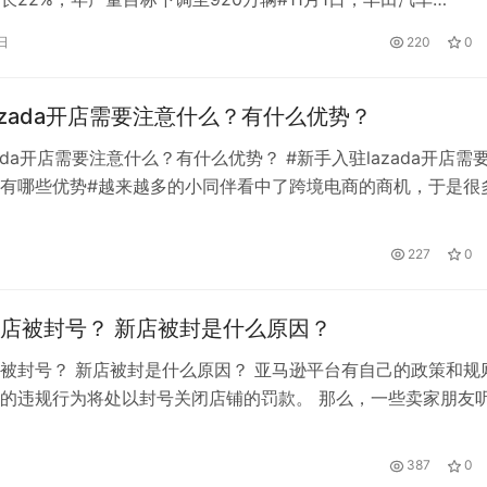
1，-0.71，-0.51%)公布了第三季度财报。由于零部件和材料成本飙
日
220
0
值带来的提振，丰田汽车第三季度营业利润同比减少25%，低
 丰田第三季度营收为92182亿日元，同比增长22…
azada开店需要注意什么？有什么优势？
zada开店需要注意什么？有什么优势？ #新手入驻lazada开店需
有哪些优势#越来越多的小同伴看中了跨境电商的商机，于是很
众多平台中选择适合自己的平台。当然，在这个平台开店的要求
zada的开店要求是什么？ 一、lazada开店的要求是什么？ 1.停
227
0
支付宝；2.需要支付卡。同时需要以企业形式注…
店被封号？ 新店被封是什么原因？
被封号？ 新店被封是什么原因？ 亚马逊平台有自己的政策和规
的违规行为将处以封号关闭店铺的罚款。 那么，一些卖家朋友
是封号，所以需要确认一下亚马逊新店封号吗? 可能会 新店关
？ 销售额太快了。 美国的亚马逊店铺被关闭了，店铺什么都没
387
0
销售比较快。 卖家痛苦地说：“快速销售是我的错吗？ 现在，店