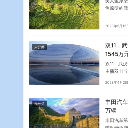
美人鱼原型
鱼原型的儒
家共同完成
国列为国家
2023年5月16
的记录。不
一级…
双11，
未分类
1545万
双11，武
主播双11
获正在直播
2023年4月28
侈品牌，销
中。
丰田汽车
未分类
万辆
丰田汽车第
季度营收增