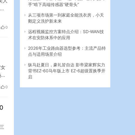
美人
学
从三项市场第一到家庭全能洗衣房，小天
被中
鹅定义洗护新未来
出现
远程视频监控方案特点介绍：SD-WAN技
0
国家
术在安防体系中的应用
2026年工业路由器选型参考：主流产品特
点与适用场景介绍
纵马赴夏日，豪礼皆自达 影帝梁家辉实力
背书EZ-60马年版上市 EZ-6超级置换季开
假女
启
场抓
奢
0
0
三