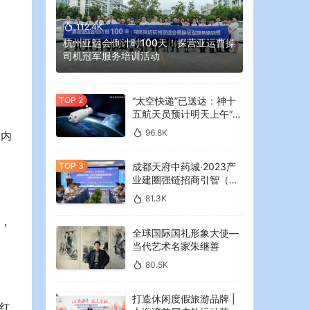
112.4K
杭州亚运会倒计时100天！探营亚运曹操
司机冠军服务培训活动
“太空快递”已送达：神十
五航天员预计明天上午“拆
快递”
96.8K
室内
成都天府中药城·2023产
业建圈强链招商引智（大
湾区）专场推介会在广州
81.3K
举行
频，
全球国际国礼形象大使—
当代艺术名家朱继善
80.5K
打造休闲度假旅游品牌 |
上海湾首届户外运动节暨
台红