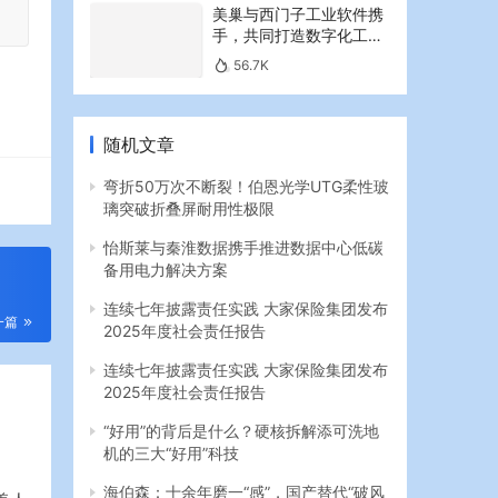
美巢与西门子工业软件携
手，共同打造数字化工业
新篇章
56.7K
随机文章
弯折50万次不断裂！伯恩光学UTG柔性玻
璃突破折叠屏耐用性极限
怡斯莱与秦淮数据携手推进数据中心低碳
备用电力解决方案
连续七年披露责任实践 大家保险集团发布
2025年度社会责任报告
一篇
连续七年披露责任实践 大家保险集团发布
2025年度社会责任报告
“好用”的背后是什么？硬核拆解添可洗地
机的三大“好用”科技
海伯森：十余年磨一“感”，国产替代“破风
手”啃下高端传感器“硬骨头”