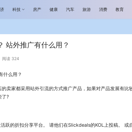
经济
科技
房产
健康
汽车
旅游
消费
教育
？ 站外推广有什么用？
阅读 324
有什么用？
民族品牌高质量发展 燕谷坊亮相
”国际会议
大设计家·星说 | 赵艺哲：理性的
店的卖家都采用站外引流的方式推广产品，如果对产品发展有比
了?
最活跃的折扣分享平台。 请他们在Slickdeals的KOL上投稿。 或