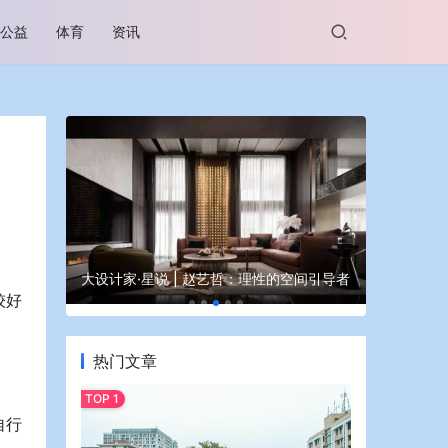
公益
体育
资讯
越览山河 
空间引导者
蒙牛亮相大国好货展 “牛气家底”引爆全场
启程
较好
热门文章
自行