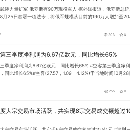
武装力量扩军 俄罗斯有90万现役军人 据外媒报道，俄罗斯总统
8月25日签署一项法令，将俄军规模从目前的190万人增加至20
立法机构网站信息显示，该扩军法令将于2023年1月1日生效，
7000名战斗人员，届时俄军战斗人员总数将达到115万人。 外界
日
203
0
一次调整俄军的规模还是在2017年11月，当时俄军总…
第三季度净利润为6.67亿欧元，同比增长65%
三季度净利润为6.67亿欧元，同比增长65% #空客第三季度净
元，同比增长65%#空客(27.57，1.09，4.12%)于当地时间10月2
9月30日的业绩。今年第三季度，其总营收为133.09亿欧元，
净利润6.67亿欧元，同比增长65%。前三季度总营收381.19亿欧
日
255
0
8%；净利润25.68…
度大宗交易市场活跃，共实现6宗交易成交额超过1
大宗交易市场活跃，共实现6宗交易成交额超过107亿元 #深圳