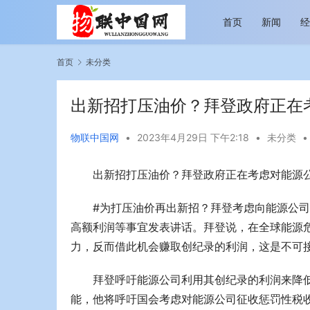
首页
新闻
首页
未分类
出新招打压油价？拜登政府正在
物联中国网
•
2023年4月29日 下午2:18
•
未分类
•
出新招打压油价？拜登政府正在考虑对能源
越览山河 纵情逐梦 新帕拉丁听风之旅即日
今年旅游市
启程
行展现蓬勃
#为打压油价再出新招？拜登考虑向能源公司
高额利润等事宜发表讲话。拜登说，在全球能源
力，反而借此机会赚取创纪录的利润，这是不可
拜登呼吁能源公司利用其创纪录的利润来降
能，他将呼吁国会考虑对能源公司征收惩罚性税