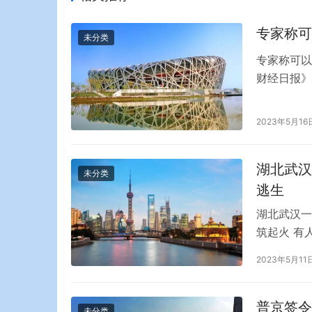
专家称可
未分类
专家称可以
财经日报》
作中，我觉
备一个很好
2023年5月16
信息可能更
业，…
湖北武汉
未分类
逃生
湖北武汉一
筑起火 有
栋楼房发生
2023年5月11
烟滚滚，火
生。据知情
下逃生。…
普京签令
未分类