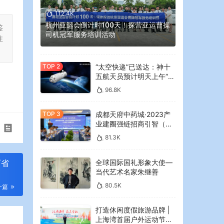
112.4K
杭州亚运会倒计时100天！探营亚运曹操
鉴
司机冠军服务培训活动
注
“太空快递”已送达：神十
五航天员预计明天上午“拆
快递”
96.8K
成都天府中药城·2023产
业建圈强链招商引智（大
湾区）专场推介会在广州
81.3K
举行
全球国际国礼形象大使—
两省
当代艺术名家朱继善
80.5K
一篇
打造休闲度假旅游品牌 |
上海湾首届户外运动节暨