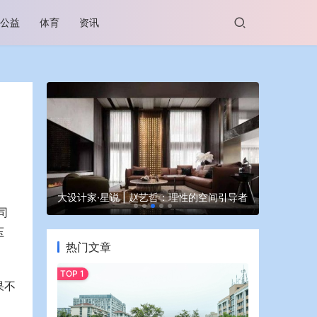
公益
体育
资讯
谷坊亮相
大设计家·星说 | 赵艺哲：理性的空间引导者
蒙牛亮相大
司
压
热门文章
果不