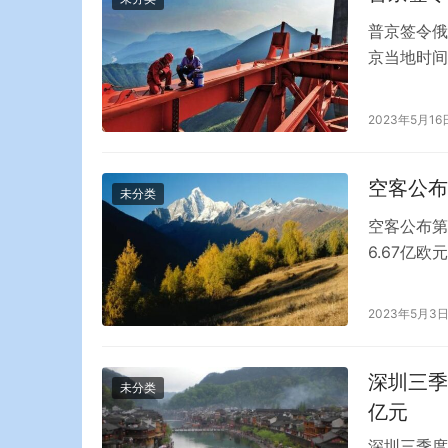
普京签令俄
京当地时间
万。俄罗斯
增加13万
2023年5月16
到，普京上
空客公布
未分类
空客公布第
6.67亿欧
公布了截至
增长27%；
2023年5月3
元，同比增长
深圳三季
未分类
亿元
深圳三季度