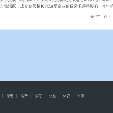
市场活跃，成交金额超107亿#受企业租赁需求调整影响，今年
字楼净吸纳量下降。10月19日，第一太平戴维斯发布《2022年
日
232
0
地产市场回顾与展望》报告显示，到第三季度末，深圳净吸纳量
.7%。在此背景下，叠加新项目入市的影响，全市空置率环比上涨
旅游
消费
教育
公益
体育
资讯