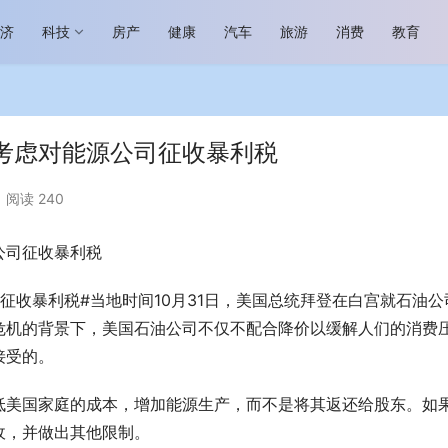
经济
科技
房产
健康
汽车
旅游
消费
教育
考虑对能源公司征收暴利税
阅读 240
公司征收暴利税
场进入恢复发展快车道 向“新”而
助力全谷物民族品牌高质量发展 燕
生机
“读懂中国”国际会议
征收暴利税#当地时间10月31日，美国总统拜登在白宫就石油公
危机的背景下，美国石油公司不仅不配合降价以缓解人们的消费
接受的。
低美国家庭的成本，增加能源生产，而不是将其返还给股东。如
收，并做出其他限制。