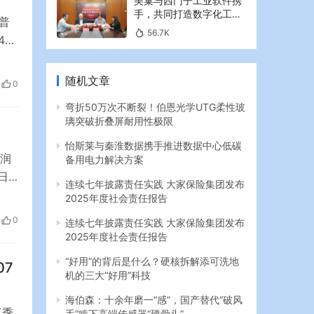
美巢与西门子工业软件携
手，共同打造数字化工业
普
新篇章
56.7K
4
包括
注意
随机文章
0
弯折50万次不断裂！伯恩光学UTG柔性玻
璃突破折叠屏耐用性极限
怡斯莱与秦淮数据携手推进数据中心低碳
利润
备用电力解决方案
8日
连续七年披露责任实践 大家保险集团发布
同比
2025年度社会责任报告
0
连续七年披露责任实践 大家保险集团发布
2025年度社会责任报告
“好用”的背后是什么？硬核拆解添可洗地
07
机的三大“好用”科技
海伯森：十余年磨一“感”，国产替代“破风
三季
手”啃下高端传感器“硬骨头”