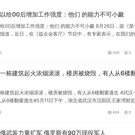
以给00后增加工作强度：他们 的能力不可小觑
给00后增加工作强度：他们 的能力不可小觑 8月26日，据《第
报道，近日，在《益企会客厅》节目中，有专家表示，在我们的
得对于00后，（工作强度）是可以给他加码的。因为我认为他
的素质的人。 专家说：“我举个例子，就是00后和95后，他们
日
306
0
多元化，而且他们具备独立思考的能力。” 她认为，作为创新型
一栋建筑起火浓烟滚滚，楼房被烧毁，有人从6楼
栋建筑起火浓烟滚滚，楼房被烧毁，有人从6楼翻窗逃生 #武汉
人从6楼翻窗逃生#5月11日下午，湖北省武汉市汉阳区王家湾附
火灾，多名居民通过窗户逃生。目前，大火已被扑灭。 火灾现
日
464
0
焰冲天，有居民哭喊着逃生，有市民甚至来不及穿鞋，只好赤脚
人介绍，当时着火的大楼正在装修。火灾发生后，有居民从六楼
俄武装力量扩军 俄罗斯有90万现役军人