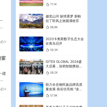
2023年海湾红叶节启幕
71.1K
越览山河 纵情逐梦 新帕
一
拉丁听风之旅圆满收官
工
68.8K
们具
2023卡奥斯数字生态大会
获取
0
在青岛召开
企
59.3K
翻窗
GITEX GLOBAL 2024盛
大启幕，涂鸦智能携创新
AI解决方案引领中东可持
58.2K
一建
续未来
近一
助力全谷物民族品牌高质
场浓
量发展 燕谷坊亮相 “读懂
0
逃
中国”国际会议
57.9K
翻