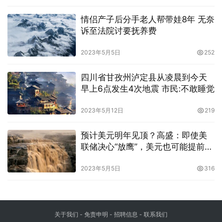
情侣产子后分手老人帮带娃8年 无奈
诉至法院讨要抚养费
2023年5月5日
252
四川省甘孜州泸定县从凌晨到今天
早上6点发生4次地震 市民:不敢睡觉
2023年5月12日
219
预计美元明年见顶？高盛：即使美
联储决心“放鹰”，美元也可能提前走
软
2023年5月5日
316
关于我们
-
免责申明
- 招聘信息 -
联系我们