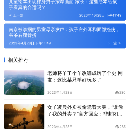
儿童绘本出现裸身男子按摩画面 家长：这些绘本给孩
子看真的合适吗？
上一篇
2023年4月28日 下午11:49
南京被掌掴的男童母亲发声：孩子左外耳和面部挫伤，
爷爷右腿骨折
2023年4月28日 下午11:49
下一篇
相关推荐
老师将羊了个羊改编成历了个史 网
友：这比某只羊好玩多了
2023年4月28日
280
女子凌晨外卖被偷跪着大哭，“谁偷
了我的外卖？”官方回应：非封闭小
区，正在调查处理中
2023年4月28日
285