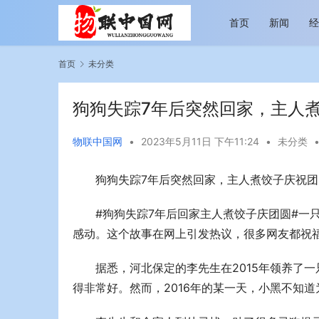
首页
新闻
首页
未分类
狗狗失踪7年后突然回家，主人煮
物联中国网
•
2023年5月11日 下午11:24
•
未分类
狗狗失踪7年后突然回家，主人煮饺子庆祝团
越览山河 纵情逐梦 新帕拉丁听风之旅即日
今年旅游市
启程
行展现蓬勃
#狗狗失踪7年后回家主人煮饺子庆团圆#一
感动。这个故事在网上引发热议，很多网友都祝
据悉，河北保定的李先生在2015年领养了
得非常好。然而，2016年的某一天，小黑不知