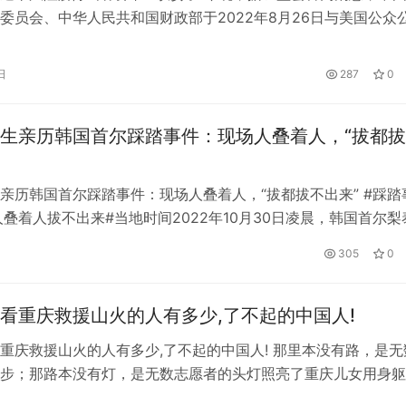
委员会、中华人民共和国财政部于2022年8月26日与美国公众
员会（PCAOB）签署审计监管合作协议，将于近期启动相关合
认为有几大关键点： 1、中概股退市的风险是否已经解除？ 官
日
287
0
果后续合作可以满足各自监管需求，则有望解决中概股审计监管
生亲历韩国首尔踩踏事件：现场人叠着人，“拔都
亲历韩国首尔踩踏事件：现场人叠着人，“拔都拔不出来” #踩踏
人叠着人拔不出来#当地时间2022年10月30日凌晨，韩国首尔梨
防员正在对现场人员进行救助。这一夜，在韩读研的中国留学生
日
305
0
“擦身而过”。2022年10月29日晚，万圣节活动期间，韩国首尔
模踩踏事件。韩国警方统计，事发当日有超过10万人来到这里…
看重庆救援山火的人有多少,了不起的中国人!
重庆救援山火的人有多少,了不起的中国人! 那里本没有路，是无
步；那路本没有灯，是无数志愿者的头灯照亮了重庆儿女用身躯
城。8月25日23时，经过各方救援力量奋力扑救，北碚区歇马