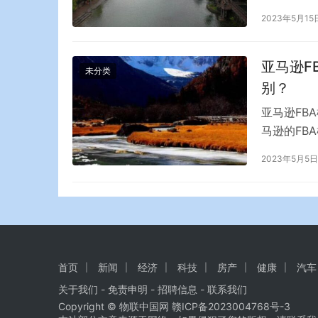
山火明火已
2023年5月15
亚马逊F
未分类
别？
亚马逊FB
马逊的FB
规律的。要
2023年5月5日
模式的选择
择主要包括
物等…
首页
新闻
经济
科技
房产
健康
汽车
关于我们
-
免责申明
- 招聘信息 -
联系我们
Copyright © 物联中国网
赣ICP备2023004768号-3