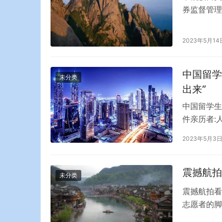
券监督管理
会计监督委
对此，哨兵
2023年5月14
说法是：如
问…
中国留学
未分类
出来”
中国留学生
件亲历者:
院一带，消
2023年5月3
安安与死亡
院发生大规
震撼航拍
未分类
震撼航拍看
志愿者的脚
造的防火长