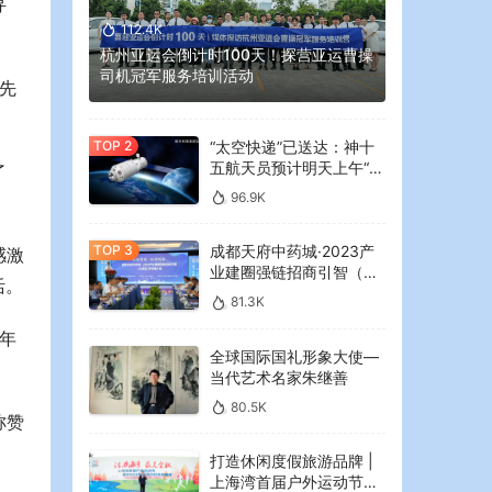
寻
112.4K
杭州亚运会倒计时100天！探营亚运曹操
司机冠军服务培训活动
先
“太空快递”已送达：神十
五航天员预计明天上午“拆
了
快递”
96.9K
成都天府中药城·2023产
感激
业建圈强链招商引智（大
活。
湾区）专场推介会在广州
81.3K
举行
年
全球国际国礼形象大使—
当代艺术名家朱继善
80.5K
称赞
打造休闲度假旅游品牌 |
上海湾首届户外运动节暨