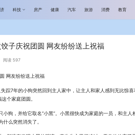
经济
科技
房产
健康
汽车
旅游
消费
教育
饺子庆祝团圆 网友纷纷送上祝福
•
阅读 597
圆 网友纷纷送上祝福
场进入恢复发展快车道 向“新”而
助力全谷物民族品牌高质量发展 燕
生机
“读懂中国”国际会议
只失踪7年的小狗突然回到主人家中，让主人和家人感到无比惊喜
福这个家庭团圆。
一只小狗，并给它取名“小黑”。小黑很快成为家庭的一员，和主人
道为什么突然消失了。