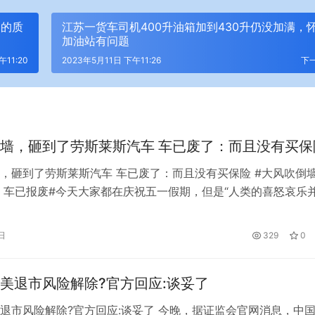
资的质
江苏一货车司机400升油箱加到430升仍没加满，
加油站有问题
午11:20
2023年5月11日 下午11:26
下
墙，砸到了劳斯莱斯汽车 车已废了：而且没有买保
，砸到了劳斯莱斯汽车 车已废了：而且没有买保险 #大风吹倒
 车已报废#今天大家都在庆祝五一假期，但是“人类的喜怒哀乐
日，陕西Xi一厂房墙体倒塌，导致一车主劳斯莱斯被砸，引发网
场视频画面来看，这辆劳斯莱斯从外表看处于报废状态。全车凹
日
329
0
部报废，车玻璃破碎。如果修的话，会是一笔不小的开支。 据
美退市风险解除?官方回应:谈妥了
退市风险解除?官方回应:谈妥了 今晚，据证监会官网消息，中