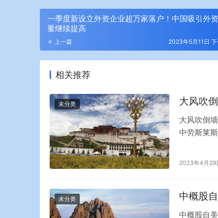
一季度新设立外资企业超万家落户！中国吸引外
量继续提高
上一篇
2023年5月11日 下
相关推荐
大风吹倒
未分类
大风吹倒墙
中劳斯莱斯
相连”。近
注。 从现
2023年4月29
轮胎车轮全
说，…
中概股自
未分类
中概股自美