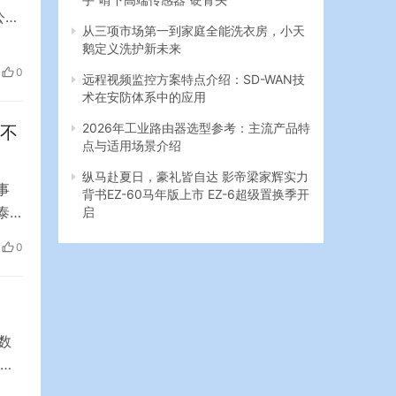
公司
从三项市场第一到家庭全能洗衣房，小天
作。
鹅定义洗护新未来
方的
0
远程视频监控方案特点介绍：SD-WAN技
术在安防体系中的应用
2026年工业路由器选型参考：主流产品特
拔不
点与适用场景介绍
纵马赴夏日，豪礼皆自达 影帝梁家辉实力
事
背书EZ-60马年版上市 EZ-6超级置换季开
泰
启
许
0
梨泰
数
铸
街道