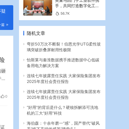
美巢与西门子工业软件携
手，共同打造数字化工业
怀疑
新篇章
56.7K
一篇
随机文章
弯折50万次不断裂！伯恩光学UTG柔性玻
璃突破折叠屏耐用性极限
险
怡斯莱与秦淮数据携手推进数据中心低碳
备用电力解决方案
墙砸
连续七年披露责任实践 大家保险集团发布
并不
2025年度社会责任报告
友关
连续七年披露责任实践 大家保险集团发布
陷，
0
2025年度社会责任报告
车主
“好用”的背后是什么？硬核拆解添可洗地
机的三大“好用”科技
海伯森：十余年磨一“感”，国产替代“破风
国证
手”啃下高端传感器“硬骨头”