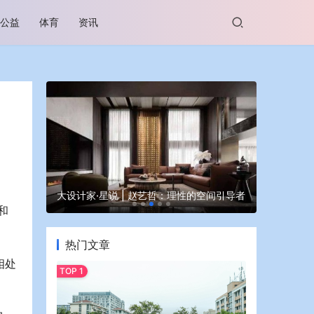
公益
体育
资讯
谷坊亮相
大设计家·星说 | 赵艺哲：理性的空间引导者
蒙牛亮相大
和
热门文章
相处