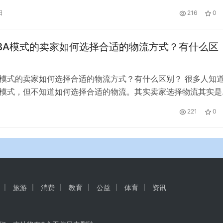
有效封控。看哭了！这就是了不起的中国人！
日
216
0
BA模式的卖家如何选择合适的物流方式？有什么区
A模式的卖家如何选择合适的物流方式？有什么区别？ 很多人知
A模式，但不知道如何选择合适的物流。其实卖家选择物流其实是
了解具体的选择方法和卖家，请告诉我亚马逊的FBA头条包装物
221
0
方法。 1.根据运输方式。 卖家对亚马逊FBA头条物流运输方式
空运、海运、快递三种方式。这三种方式在价格、时效、可配送
旅游
消费
教育
公益
体育
资讯