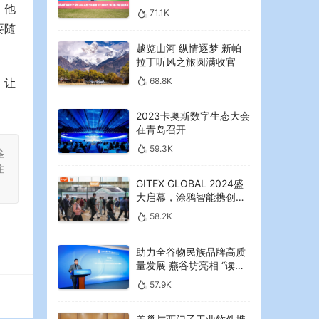
2023年海湾红叶节启幕
。他
71.1K
要随
越览山河 纵情逐梦 新帕
拉丁听风之旅圆满收官
68.8K
，让
2023卡奥斯数字生态大会
在青岛召开
59.3K
鉴
注
GITEX GLOBAL 2024盛
大启幕，涂鸦智能携创新
AI解决方案引领中东可持
58.2K
续未来
助力全谷物民族品牌高质
量发展 燕谷坊亮相 “读懂
中国”国际会议
57.9K