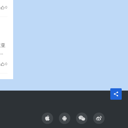
0
道亚
有
流
0
的选
货