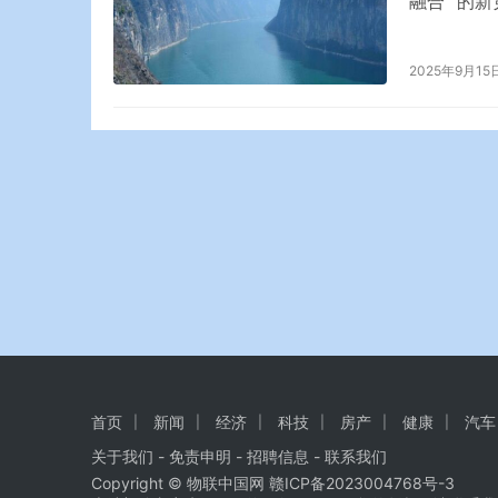
融合” 的
18%，零
场，头部企
2025年9月15
续上市，不
首页
新闻
经济
科技
房产
健康
汽车
关于我们
-
免责申明
- 招聘信息 -
联系我们
Copyright © 物联中国网
赣ICP备2023004768号-3