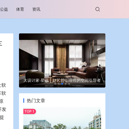
公益
体育
资讯
车
谷坊亮相
大设计家·星说 | 赵艺哲：理性的空间引导者
蒙牛亮相大
让软
车软
热门文章
原
开发
提