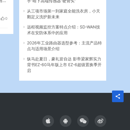
增长
战
从三项市场第一到家庭全能洗衣房，小天
品陆
鹅定义洗护新未来
0
远程视频监控方案特点介绍：SD-WAN技
术在安防体系中的应用
2026年工业路由器选型参考：主流产品特
点与适用场景介绍
纵马赴夏日，豪礼皆自达 影帝梁家辉实力
背书EZ-60马年版上市 EZ-6超级置换季开
启