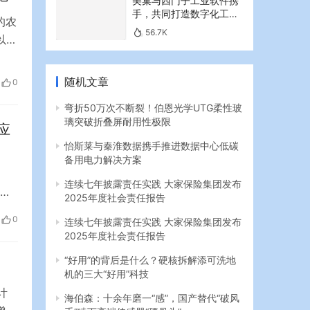
美巢与西门子工业软件携
手，共同打造数字化工业
的农
新篇章
56.7K
以
致力
油品
随机文章
0
…
弯折50万次不断裂！伯恩光学UTG柔性玻
璃突破折叠屏耐用性极限
应
怡斯莱与秦淮数据携手推进数据中心低碳
备用电力解决方案
连续七年披露责任实践 大家保险集团发布
2025年度社会责任报告
系
0
连续七年披露责任实践 大家保险集团发布
、
2025年度社会责任报告
能组
“好用”的背后是什么？硬核拆解添可洗地
机的三大“好用”科技
计
海伯森：十余年磨一“感”，国产替代“破风
手”啃下高端传感器“硬骨头”