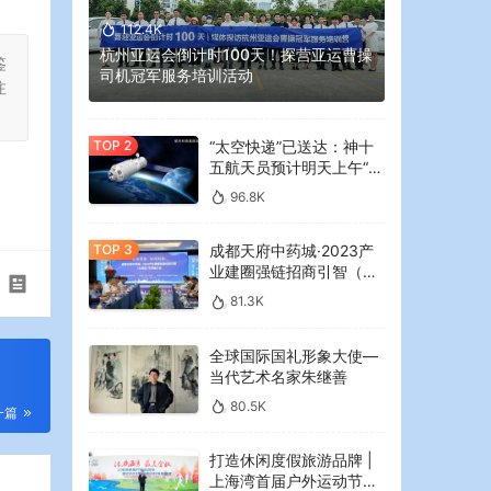
112.4K
杭州亚运会倒计时100天！探营亚运曹操
鉴
司机冠军服务培训活动
注
“太空快递”已送达：神十
五航天员预计明天上午“拆
快递”
96.8K
成都天府中药城·2023产
业建圈强链招商引智（大
湾区）专场推介会在广州
81.3K
举行
全球国际国礼形象大使—
当代艺术名家朱继善
80.5K
一篇
打造休闲度假旅游品牌 |
上海湾首届户外运动节暨