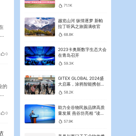
2023年海湾红叶节启幕
71.1K
越览山河 纵情逐梦 新帕
拉丁听风之旅圆满收官
在
多
68.8K
其
2023卡奥斯数字生态大会
疑行
0
在青岛召开
59.3K
GITEX GLOBAL 2024盛
大启幕，涂鸦智能携创新
业的
AI解决方案引领中东可持
58.2K
，
续未来
芯
助力全谷物民族品牌高质
。
量发展 燕谷坊亮相 “读懂
0
信高
中国”国际会议
57.9K
范