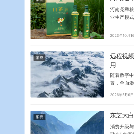
河南尧舜粮
业生产模式
来,公司凭
于油料种植
2023年10月1
树立了新标
远程视频
消费
用
随着数字中
置，全面渗
业，成为企
2026年5月9日
统时，面临
运维成本、
网技术打造
东芝大白
消费
消费升级与