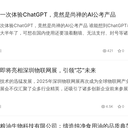
一次体验ChatGPT，竟然是尚禅的AI公考产品
体验ChatGPT，竟然是尚禅的AI公考产品 谁能想到ChatGPT
大半年了，可想在国内使用还要顶着翻墙、无法支付、封号等诸
得到。 这不，ChatGPT 从5月28号又双叒开始大面积封号了。
收到了一封来自 OpenAI 的邮件，文中称：“由于该账号存在可
日
421
0
障平台安全，需要取消该账号的订阅。” 不过，…
即将亮相深圳物联网展，引领“芯”未来
技术的迅猛发展，2025年深圳物联网展再次成为全球物联网产
展会不仅汇聚了众多行业精英，还吸引了诸多创新企业前来参展
地芯科技有限公司（以下简称“地芯科技”）作为高性能模拟射频
佼者，将携其核心技术成果亮相展会，为观众带来一场科技盛宴
日
4.5K
0
：创新“芯”力量」 地芯科技自成立以来，一直专注于5G无线通
粮油生物科技有限公司：缔造纯净食用油的品质典