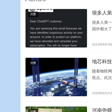
很多人第
消费
很多人第一次
国外都火了
风险才能用
中，许多人
2023年6月19
为，为了保
地芯科技
消费
随着物联网
焦点。此次
其中，杭州
片领域的佼
2025年8月21
「地芯科技
端芯片…
河南尧舜
消费