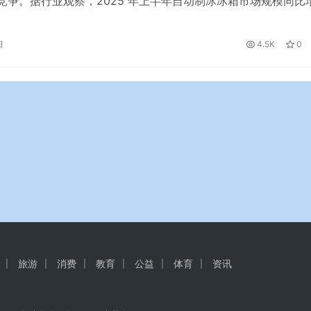
新竞争。据行业观察，2025 年上半年自动制冰冰箱市场规模同比
嵌平嵌产品渗透率突破 35%，而万元档作为高端合资品牌的核心
业产品力直接定义市场方向。 2025年8月，东芝大白梨系列新
日
4.5K
0
仅以 “制冰、嵌入式、高端销量”三重第一的成绩站稳脚跟，…
旅游
消费
教育
公益
体育
资讯