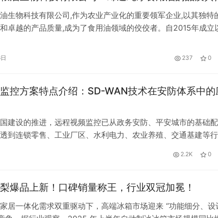
油生物科技有限公司,作为农业产业化的重要领军企业,以其独特
和卓越的产品质量,成为了食用油领域的佼佼者。自2015年成立
借着“公司+基地+农民专业合作社+农户”的经济利益共同体模式,
、食用植物油加工、粮食制品收购和销售储存等多领域,为品质
6日
237
0
杆。 携手共创,共享油料种植盛宴 尧舜公司倡导“订单种植、联
监控方案特点介绍：SD-WAN技术在安防体系中的
国建设的推进，远程视频监控已从政务安防、平安城市的基础配
透到连锁零售、工业厂区、水利电力、农业养殖、交通基建等行
业数字化转型的基础设施之一。当前，企业在建设远程视频监控
2.2K
0
多品牌设备兼容、户外场景供网与远程访问、弱网环境传输卡顿
安全合规等多方面挑战。 以下介绍贝锐蒲公英基于SD-WAN智
的远程视…
梨爆品上新！口碑销量称王，行业双冠加冕！
家居一体化需求双重驱动下，高端冰箱市场迎来 “功能细分、设