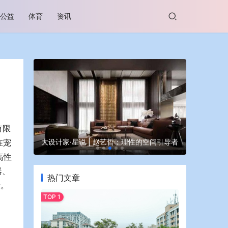
公益
体育
资讯
有限
谷坊亮相
大设计家·星说 | 赵艺哲：理性的空间引导者
蒙牛亮相大
在宠
高性
器、
热门文章
段。