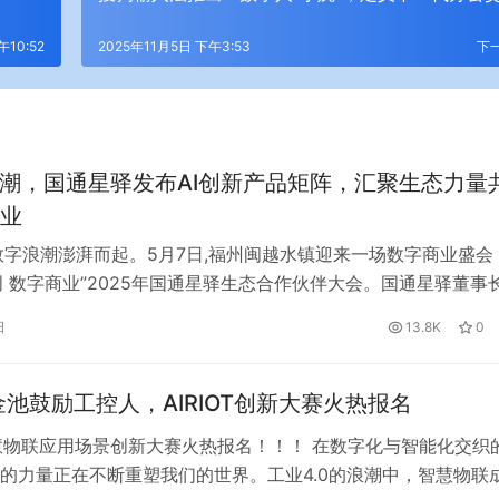
午10:52
2025年11月5日 下午3:53
下
浪潮，国通星驿发布AI创新产品矩阵，汇聚生态力量
业
数字浪潮澎湃而起。5月7日,福州闽越水镇迎来一场数字商业盛会
共创 数字商业”2025年国通星驿生态合作伙伴大会。国通星驿董事
经理林坚先生携管理团队,与福建省商务厅相关领导,北京大学光
日
13.8K
0
,中国银联及华通银行、兴业银行、民生银行、华夏银行、浦发
代表,全国各地的上千位生态合作伙伴代表线下参会,共同探讨数
金池鼓励工控人，AIRIOT创新大赛火热报名
T智慧物联应用场景创新大赛火热报名！！！ 在数字化与智能化交织
的力量正在不断重塑我们的世界。工业4.0的浪潮中，智慧物联