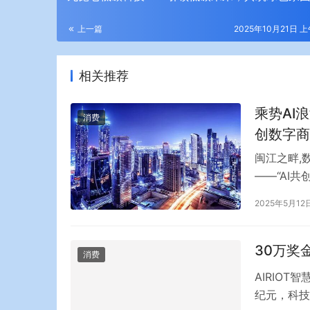
上一篇
2025年10月21日 上
相关推荐
乘势AI
消费
创数字商
闽江之畔,
——“AI
艺先生、总
2025年5月12
理学院教授
等金融机构
30万奖
消费
AIRIO
纪元，科技