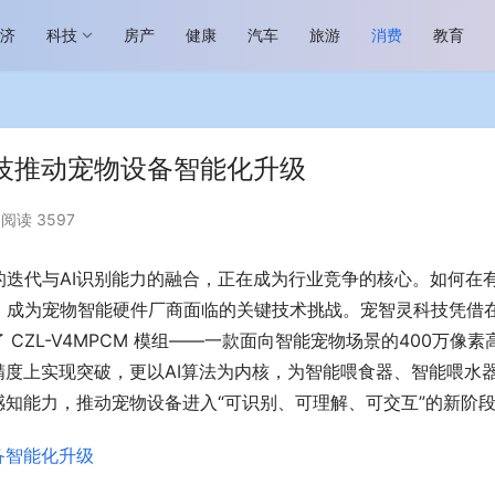
经济
科技
房产
健康
汽车
旅游
消费
教育
科技推动宠物设备智能化升级
阅读 3597
迭代与AI识别能力的融合，正在成为行业竞争的核心。如何在
场进入恢复发展快车道 向“新”而
助力全谷物民族品牌高质量发展 燕
生机
“读懂中国”国际会议
，成为宠物智能硬件厂商面临的关键技术挑战。宠智灵科技凭借
CZL-V4MPCM 模组——一款面向智能宠物场景的400万像素
精度上实现突破，更以AI算法为内核，为智能喂食器、智能喂水
感知能力，推动宠物设备进入“可识别、可理解、可交互”的新阶