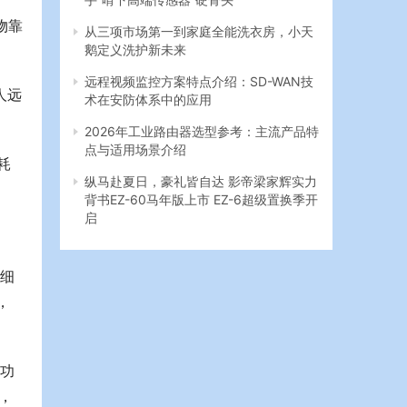
物靠
从三项市场第一到家庭全能洗衣房，小天
鹅定义洗护新未来
远程视频监控方案特点介绍：SD-WAN技
人远
术在安防体系中的应用
2026年工业路由器选型参考：主流产品特
点与适用场景介绍
耗
纵马赴夏日，豪礼皆自达 影帝梁家辉实力
背书EZ-60马年版上市 EZ-6超级置换季开
启
与细
，
视功
，