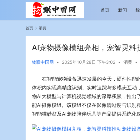
首页
新闻
首页
消费
AI宠物摄像模组亮相，宠智灵
物联中国网
•
2025年10月28日 下午3:02
•
消费
•
在智能宠物设备迅速发展的今天，硬件性能的
越览山河 纵情逐梦 新帕拉丁听风之旅即日
今年旅游市
启程
行展现蓬勃
体积内实现高精度识别、实时追踪与多模态互动
物AI大模型与计算机视觉领域的深厚积累，推出了 
能AI摄像模组。该模组不仅在影像清晰度与识别
智能猫砂盆及AI宠物陪伴玩具等产品提供系统化