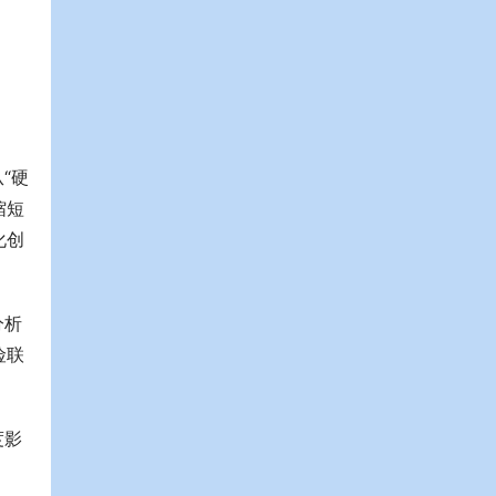
“硬
缩短
化创
分析
险联
度影