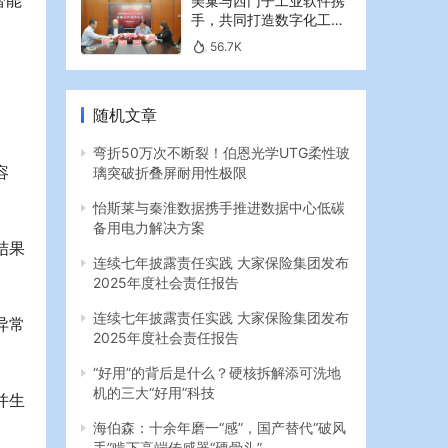
智能
美巢与西门子工业软件携
手，共同打造数字化工业
新篇章
56.7K
随机文章
弯折50万次不断裂！伯恩光学UTG柔性玻
容
璃突破折叠屏耐用性极限
怡斯莱与秦淮数据携手推进数据中心低碳
备用电力解决方案
结果
连续七年披露责任实践 大家保险集团发布
2025年度社会责任报告
连续七年披露责任实践 大家保险集团发布
异常
2025年度社会责任报告
“好用”的背后是什么？硬核拆解添可洗地
机的三大“好用”科技
并生
海伯森：十余年磨一“感”，国产替代“破风
手”啃下高端传感器“硬骨头”