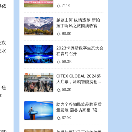
2023年海湾红叶节启幕
71.1K
供依
越览山河 纵情逐梦 新帕
拉丁听风之旅圆满收官
68.8K
统疾
2023卡奥斯数字生态大会
饮水
在青岛召开
59.3K
GITEX GLOBAL 2024盛
大启幕，涂鸦智能携创新
、焦
AI解决方案引领中东可持
58.2K
续未来
体
助力全谷物民族品牌高质
量发展 燕谷坊亮相 “读懂
中国”国际会议
57.9K