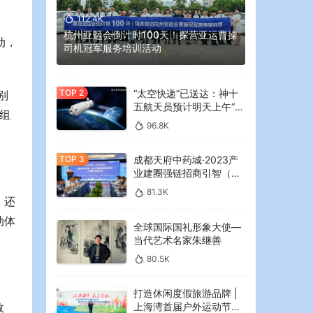
112.4K
杭州亚运会倒计时100天！探营亚运曹操
动，
司机冠军服务培训活动
“太空快递”已送达：神十
别
五航天员预计明天上午“拆
模组
快递”
96.8K
成都天府中药城·2023产
业建圈强链招商引智（大
湾区）专场推介会在广州
81.3K
举行
，还
动体
全球国际国礼形象大使—
当代艺术名家朱继善
80.5K
打造休闲度假旅游品牌 |
上海湾首届户外运动节暨
数