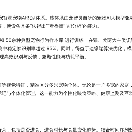
的 宠智灵宠物AI识别体系。该体系由宠智灵自研的宠物AI大模型驱
使设备具备“认得出”“看得懂”“能分析”的能力。
 和 50余种典型宠物行为样本库 进行训练，在猫、犬两大主类识
检测中稳定帧识别率超过 95%。同时，得益于边缘端算法优化，
可实现高效识别与反馈，兼顾性能与功耗平衡。
征等视觉特征，精准区分多只宠物个体。无论是一户多宠的家庭
标记与个体化管理。这一能力为个性化喂食策略、健康监测及互
行为，包括是否进食、进食时长与食量变化趋势。结合时间序列