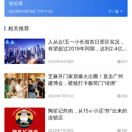
全纪录
2023年12月19日 下午11:24
下一篇
相关推荐
人从众!五一小长假首日景区实况，
有望超过2019年同期，达到2.4亿人
次
2023年4月29日
421
芝麻开门家居爆火出圈！直击广州
建博会，硬核打卡极简门“绿洲”
2023年7月10日
262
陶笙记炸肉，从15㎡小店“炸”出来的
连锁店
2023年7月26日
361