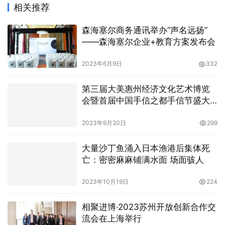
相关推荐
森海塞尔商务通讯举办“声名远扬”
——森海塞尔企业+教育方案发布会
2023年6月9日
332
第三届大美惠州经济文化艺术博览
会暨首届中国手信之都手信节盛大
举行
2023年9月20日
299
大量沙丁鱼涌入日本渔港后集体死
亡：密密麻麻铺满水面 场面骇人
2023年10月19日
224
相聚进博·2023苏州开放创新合作交
流会在上海举行