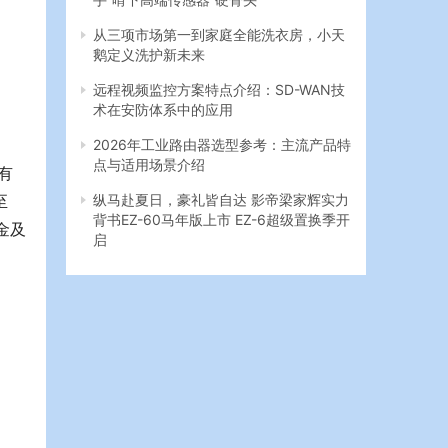
从三项市场第一到家庭全能洗衣房，小天
鹅定义洗护新未来
远程视频监控方案特点介绍：SD-WAN技
术在安防体系中的应用
2026年工业路由器选型参考：主流产品特
点与适用场景介绍
有
至
纵马赴夏日，豪礼皆自达 影帝梁家辉实力
背书EZ-60马年版上市 EZ-6超级置换季开
金及
启