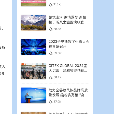
2023年海湾红叶节启幕
71.1K
越览山河 纵情逐梦 新帕
拉丁听风之旅圆满收官
国、
68.8K
2023卡奥斯数字生态大会
在青岛召开
市各
59.3K
GITEX GLOBAL 2024盛
准入
大启幕，涂鸦智能携创新
等6
AI解决方案引领中东可持
58.2K
续未来
助力全谷物民族品牌高质
量发展 燕谷坊亮相 “读懂
中国”国际会议
57.9K