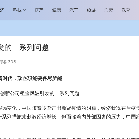
经济
科技
房产
健康
汽车
旅游
消费
教育
发的一系列问题
阅读 308
情时代，政企职能要各尽所能
民族品牌高质量发展 燕谷坊亮相
”国际会议
大设计家·星说 | 赵艺哲：理性的
创新公司租金风波引发的一系列问题
深远变化，中国随着逐渐走出新冠疫情的阴霾，经济状况在后疫
一系列措施来刺激经济增长，但面临着内外部因素的压力，中国