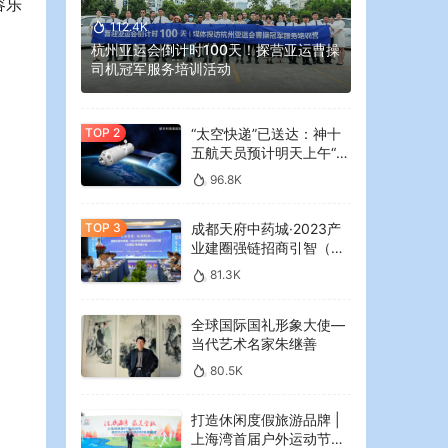
容乐
112.4K
杭州亚运会倒计时100天！探营亚运曹操
司机冠军服务培训活动
“太空快递”已送达：神十
五航天员预计明天上午“拆
快递”
96.8K
成都天府中药城·2023产
业建圈强链招商引智（大
湾区）专场推介会在广州
81.3K
举行
全球国际国礼形象大使—
当代艺术名家朱继善
80.5K
打造休闲度假旅游品牌 |
上海湾首届户外运动节暨