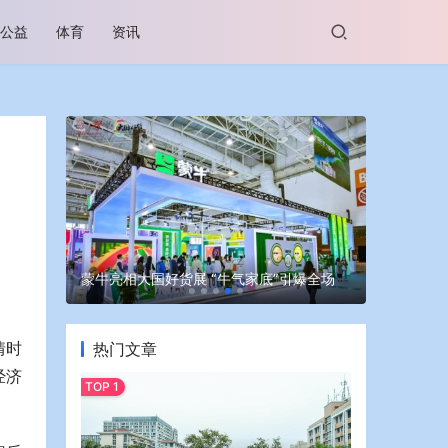
公益
体育
资讯
越览山河 
空间引导者
蒙牛亮相大国好货展 “牛气家底”引爆全场
启程
情时
热门文章
经济