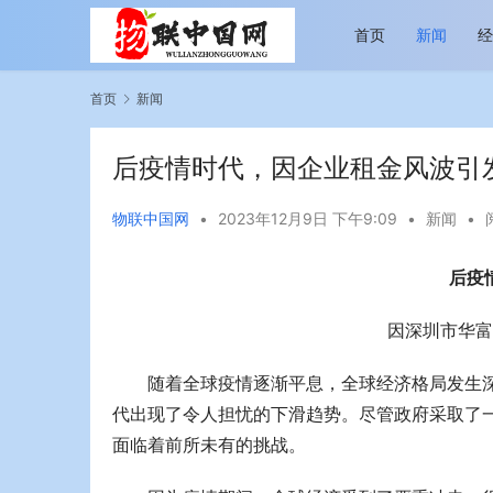
首页
新闻
首页
新闻
后疫情时代，因企业租金风波引
物联中国网
•
2023年12月9日 下午9:09
•
新闻
•
后疫
旅即日
今年旅游市场进入恢复发展快车道 向“新”而
助力全谷物
行展现蓬勃生机
“读懂中国
因深圳市华富
随着全球疫情逐渐平息，全球经济格局发生
代出现了令人担忧的下滑趋势。尽管政府采取了
面临着前所未有的挑战。