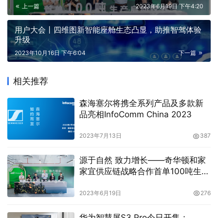
上一篇
2023年6月19日 下午4:20
用户大会丨四维图新智能座舱生态凸显，助推智驾体验
升级
2023年10月16日 下午6:04
下一篇
相关推荐
森海塞尔将携全系列产品及多款新
品亮相InfoComm China 2023
2023年7月13日
387
源于自然 致力增长——奇华顿和家
家宜供应链战略合作首单100吨生产
启动仪式
2023年6月19日
276
华为智慧屏S3 Pro今日开售：