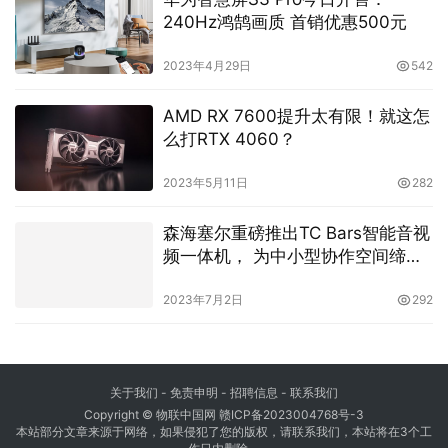
240Hz鸿鹄画质 首销优惠500元
2023年4月29日
542
AMD RX 7600提升太有限！就这怎
么打RTX 4060？
2023年5月11日
282
森海塞尔重磅推出TC Bars智能音视
频一体机， 为中小型协作空间缔造
理想解决方案
2023年7月2日
292
关于我们
-
免责申明
- 招聘信息 -
联系我们
Copyright © 物联中国网
赣ICP备2023004768号-3
本站部分文章来源于网络，如果侵犯了您的版权，请联系我们，本站将在3个工