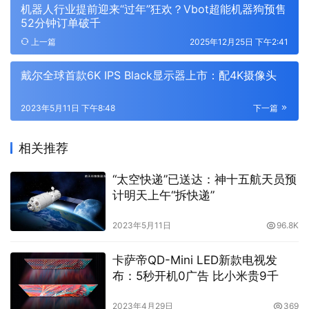
机器人行业提前迎来“过年”狂欢？Vbot超能机器狗预售
52分钟订单破千
上一篇
2025年12月25日 下午2:41
戴尔全球首款6K IPS Black显示器上市：配4K摄像头
2023年5月11日 下午8:48
下一篇
相关推荐
“太空快递”已送达：神十五航天员预
计明天上午“拆快递”
2023年5月11日
96.8K
卡萨帝QD-Mini LED新款电视发
布：5秒开机0广告 比小米贵9千
2023年4月29日
369