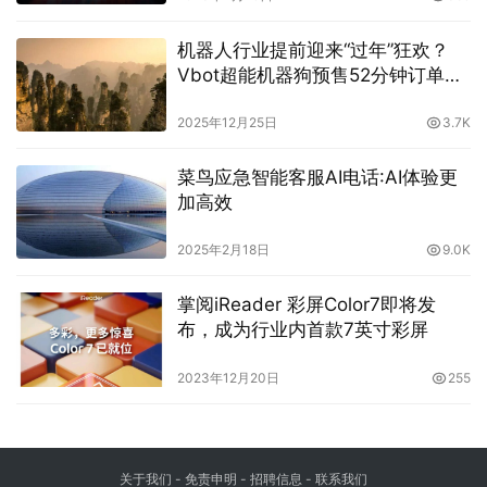
机器人行业提前迎来“过年”狂欢？
Vbot超能机器狗预售52分钟订单破
千
2025年12月25日
3.7K
菜鸟应急智能客服AI电话:AI体验更
加高效
2025年2月18日
9.0K
掌阅iReader 彩屏Color7即将发
布，成为行业内首款7英寸彩屏
2023年12月20日
255
关于我们
-
免责申明
- 招聘信息 -
联系我们