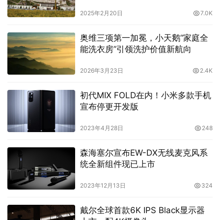
2025年2月20日
7.0K
奥维三项第一加冕，小天鹅“家庭全
能洗衣房”引领洗护价值新航向
2026年3月23日
2.4K
初代MIX FOLD在内！小米多款手机
宣布停更开发版
2023年4月28日
248
森海塞尔宣布EW-DX无线麦克风系
统全新组件现已上市
2023年12月13日
324
戴尔全球首款6K IPS Black显示器