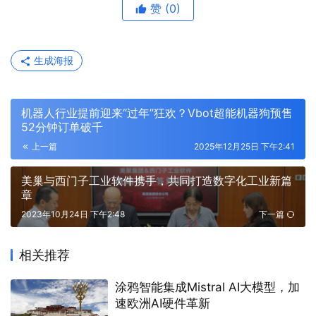
赞
(0)
生成海报
机器人行业提前迎来“过年”狂欢？Vbot超能机器狗预售
52分钟订单破千
上一篇
2025年12月25日 下午2:41
美巢与西门子工业软件携手，共同打造数字化工业新篇
章
2023年10月24日 下午2:48
下一篇
相关推荐
涂鸦智能集成Mistral AI大模型，加
速欧洲AI硬件革新