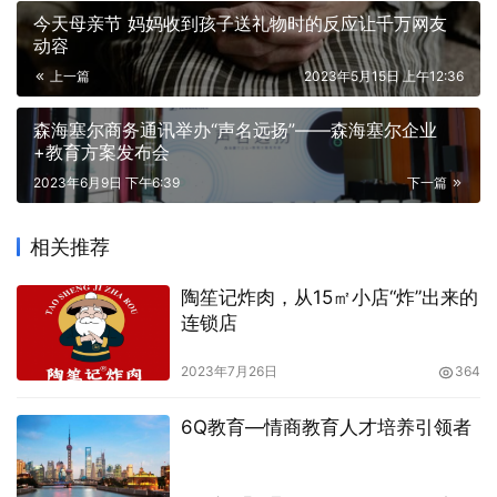
今天母亲节 妈妈收到孩子送礼物时的反应让千万网友
动容
上一篇
2023年5月15日 上午12:36
森海塞尔商务通讯举办“声名远扬”——森海塞尔企业
+教育方案发布会
2023年6月9日 下午6:39
下一篇
相关推荐
陶笙记炸肉，从15㎡小店“炸”出来的
连锁店
2023年7月26日
364
6Q教育—情商教育人才培养引领者