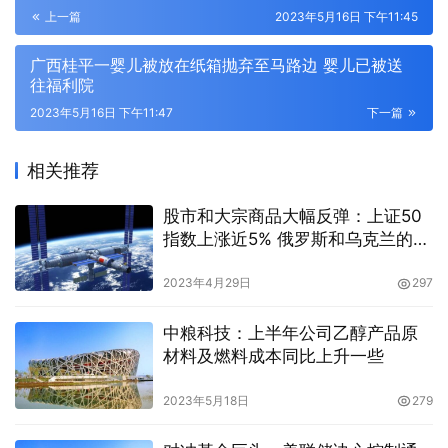
上一篇
2023年5月16日 下午11:45
广西桂平一婴儿被放在纸箱抛弃至马路边 婴儿已被送
往福利院
2023年5月16日 下午11:47
下一篇
相关推荐
股市和大宗商品大幅反弹：上证50
指数上涨近5% 俄罗斯和乌克兰的利
好消息刺激菜粕上涨4%，豆粕创下
新高
2023年4月29日
297
中粮科技：上半年公司乙醇产品原
材料及燃料成本同比上升一些
2023年5月18日
279