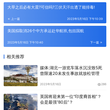
大旱之后必有大震?可信吗?三伏天汗出透了能排毒!
上一篇
2023年5月16日 下午10:39
美国拟取消26个中方承运赴华航班,包括国航
2023年5月16日 下午10:40
下一篇
相关推荐
媒体:湖北一游览车落水沉没致5死
曾限速20未发生事故就放松管理
2023年5月16日
286
英国将迎来第一位“印度裔首相”？
会是最强“80后”？