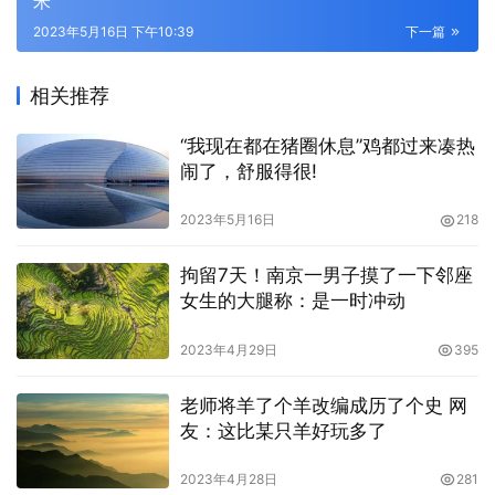
米
2023年5月16日 下午10:39
下一篇
相关推荐
“我现在都在猪圈休息”鸡都过来凑热
闹了，舒服得很!
2023年5月16日
218
拘留7天！南京一男子摸了一下邻座
女生的大腿称：是一时冲动
2023年4月29日
395
老师将羊了个羊改编成历了个史 网
友：这比某只羊好玩多了
2023年4月28日
281