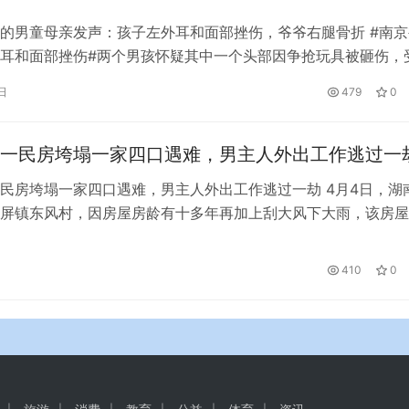
的男童母亲发声：孩子左外耳和面部挫伤，爷爷右腿骨折 #南京
耳和面部挫伤#两个男孩怀疑其中一个头部因争抢玩具被砸伤，
上门扇男孩耳光，推倒老人。11月8日，发生在南京玄武区某小
日
479
0
了网友的关注。11月9日，据南京警方通报，涉事家长因涉嫌故
案件正在进一步侦办中。 9日下午，被打男孩的母亲唐女士向媒
一民房垮塌一家四口遇难，男主人外出工作逃过一
民房垮塌一家四口遇难，男主人外出工作逃过一劫 4月4日，湖
屏镇东风村，因房屋房龄有十多年再加上刮大风下大雨，该房屋
从三楼一直洞穿到一楼。 房屋垮塌致一家四口遇难，事故发生
作，逃过一劫。据悉，遇难的是男子的父母和妻儿。目前，该地
410
0
门围了起来，垮塌的废墟依然还在，没有进行清理。