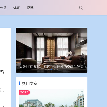
公益
体育
资讯
谷坊亮相
大设计家·星说 | 赵艺哲：理性的空间引导者
蒙牛亮相大
“鸭
热门文章
气，