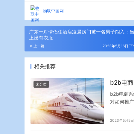
物联中国网
广东一对情侣住酒店凌晨房门被一名男子闯入：
上没有衣服
上一篇
2023年5月16日 下
相关推荐
b2b电
未分类
b2b电商
对如何推广
面商联们想
商联达B2
2023年5月5日
整个b2b