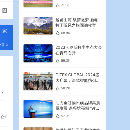
2023年海湾红叶节启幕
71.1K
越览山河 纵情逐梦 新帕
拉丁听风之旅圆满收官
：家
68.8K
一篇
2023卡奥斯数字生态大会
在青岛召开
59.3K
GITEX GLOBAL 2024盛
大启幕，涂鸦智能携创新
AI解决方案引领中东可持
58.2K
后，
续未来
 下
助力全谷物民族品牌高质
：
量发展 燕谷坊亮相 “读懂
管理
中国”国际会议
57.9K
0