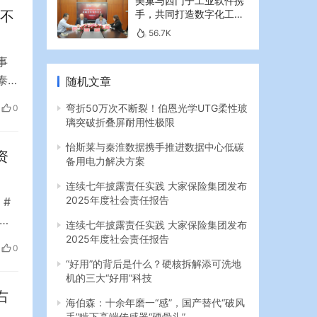
美巢与西门子工业软件携
拔不
手，共同打造数字化工业
新篇章
56.7K
事
泰
随机文章
许
弯折50万次不断裂！伯恩光学UTG柔性玻
0
梨泰
璃突破折叠屏耐用性极限
怡斯莱与秦淮数据携手推进数据中心低碳
资
备用电力解决方案
连续七年披露责任实践 大家保险集团发布
2025年度社会责任报告
#
交
连续七年披露责任实践 大家保险集团发布
股
2025年度社会责任报告
0
间价
“好用”的背后是什么？硬核拆解添可洗地
人士
机的三大“好用”科技
右
海伯森：十余年磨一“感”，国产替代“破风
手”啃下高端传感器“硬骨头”