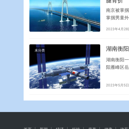
腿骨折
南京被掌掴
掌掴男童外
男孩的家长
2023年4月28
这件事引起
害被刑拘，
讲述了…
湖南衡阳
未分类
湖南衡阳一
阳雁峰区岳
生了垮塌，
主人外出工
2023年5月5日
经被政府部