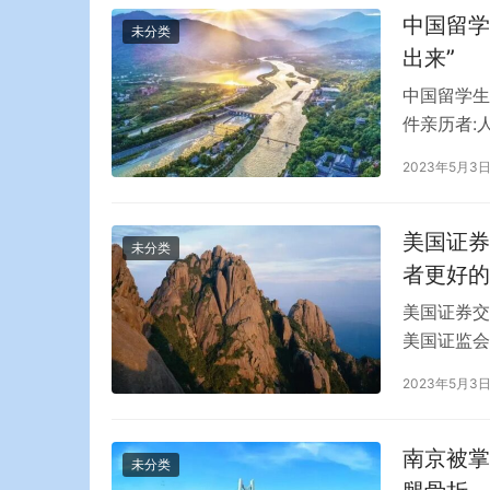
中国留学
未分类
出来”
中国留学生
件亲历者:
院一带，消
2023年5月3
安安与死亡
院发生大规
美国证券
未分类
者更好的
美国证券交
美国证监会
易委员会(
2023年5月3
票时能够获
或更好价格
透露，…
南京被掌
未分类