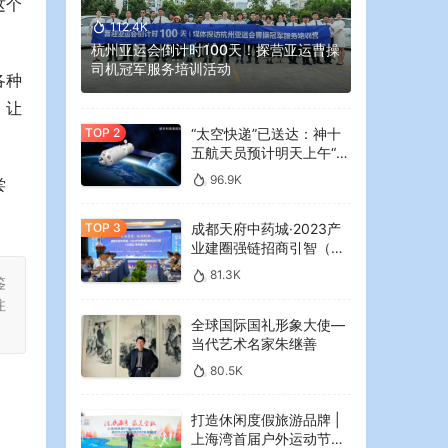
这个
112.4K
杭州亚运会倒计时100天！探营亚运曹操
司机冠军服务培训活动
各种
，让
“太空快递”已送达：神十
五航天员预计明天上午“拆
快递”
96.9K
尝
成都天府中药城·2023产
业建圈强链招商引智（大
湾区）专场推介会在广州
81.3K
鉴
举行
注
全球国际国礼形象大使—
当代艺术名家朱继善
80.5K
打造休闲度假旅游品牌 |
上海湾首届户外运动节暨