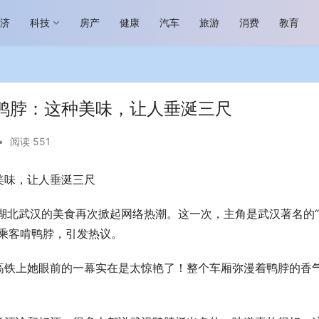
经济
科技
房产
健康
汽车
旅游
消费
教育
鸭脖：这种美味，让人垂涎三尺
•
阅读 551
美味，让人垂涎三尺
场进入恢复发展快车道 向“新”而
助力全谷物民族品牌高质量发展 燕
生机
“读懂中国”国际会议
湖北武汉的美食再次掀起网络热潮。这一次，主角是武汉著名的
乘客啃鸭脖，引发热议。
高铁上她眼前的一幕实在是太惊艳了！整个车厢弥漫着鸭脖的香
。