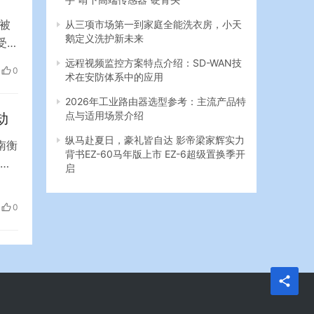
被
从三项市场第一到家庭全能洗衣房，小天
鹅定义洗护新未来
受伤
区的
远程视频监控方案特点介绍：SD-WAN技
0
术在安防体系中的应用
意伤
体
2026年工业路由器选型参考：主流产品特
点与适用场景介绍
劫
纵马赴夏日，豪礼皆自达 影帝梁家辉实力
南衡
背书EZ-60马年版上市 EZ-6超级置换季开
发
启
时男
已
0