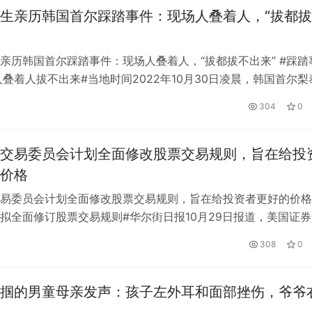
生亲历韩国首尔踩踏事件：现场人叠着人，“拔都
亲历韩国首尔踩踏事件：现场人叠着人，“拔都拔不出来” #踩踏
人叠着人拔不出来#当地时间2022年10月30日凌晨，韩国首尔梨
防员正在对现场人员进行救助。这一夜，在韩读研的中国留学生
日
304
0
“擦身而过”。2022年10月29日晚，万圣节活动期间，韩国首尔
模踩踏事件。韩国警方统计，事发当日有超过10万人来到这里…
交易委员会计划全面修改股票交易规则，旨在给投
价格
易委员会计划全面修改股票交易规则，旨在给投资者更好的价格 
拟全面修订股票交易规则#华尔街日报10月29日报道，美国证券
SEC)计划对股票交易规则实施全面修订，以确保小投资者在买卖
日
308
0
得更好的价格。SEC的目标之一是提高投资者在交易中获得中
的可能性。中点是公开显示的买价和卖价之间的中点。 据知情
掴的男童母亲发声：孩子左外耳和面部挫伤，爷爷