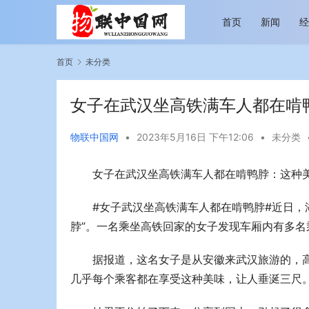
首页
新闻
首页
未分类
女子在武汉坐高铁满车人都在啃
物联中国网
•
2023年5月16日 下午12:06
•
未分类
女子在武汉坐高铁满车人都在啃鸭脖：这种
越览山河 纵情逐梦 新帕拉丁听风之旅即日
今年旅游市
启程
行展现蓬勃
#女子武汉坐高铁满车人都在啃鸭脖#近日，
脖”。一名乘坐高铁回家的女子发现车厢内有多名
据报道，这名女子是从安徽来武汉旅游的，
几乎每个乘客都在享受这种美味，让人垂涎三尺